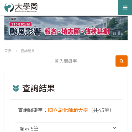
Tog
nav
首頁
/ 查詢結果
查詢結果
查詢關鍵字：
國立彰化師範大學
（共45筆）