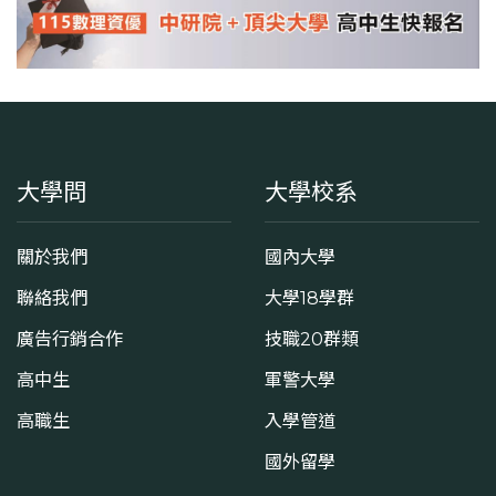
大學問
大學校系
關於我們
國內大學
聯絡我們
大學18學群
廣告行銷合作
技職20群類
高中生
軍警大學
高職生
入學管道
國外留學