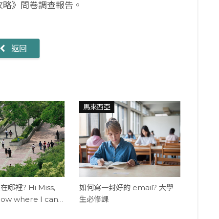
全攻略》問卷調查報告。
返回
馬來西亞
裡? Hi Miss,
如何寫一封好的 email? 大學
now where I can
生必修課
 accounting