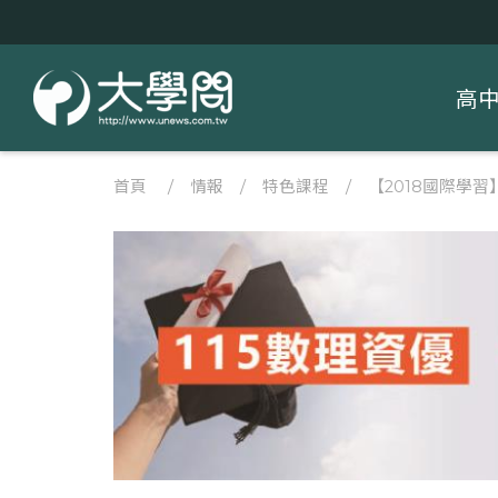
高
首頁
/
情報
/
特色課程
/
【2018國際學