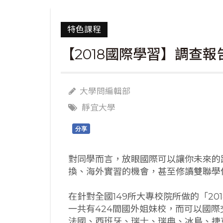
特色課程
【2018國際學習】調查報
大學問編輯部
靜宜大學
分享
對同學而言，放眼國際可以讓你未來的
換、海外實習的機會，甚至修讀雙聯學
在針對全國149所大專校院所做的「2
一共有424間國外姐妹校，而可以國
法國、西班牙、瑞士、瑞典、冰島、捷