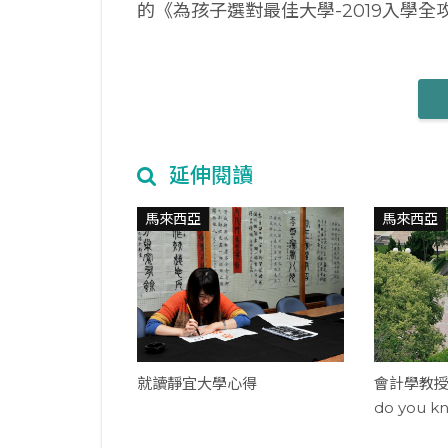
的《為孩子選對最佳大學-2019入學
延伸閱讀
馬來西亞
馬來西亞
就讀靜宜大學心得
會計學教授在哪
do you k
meet the