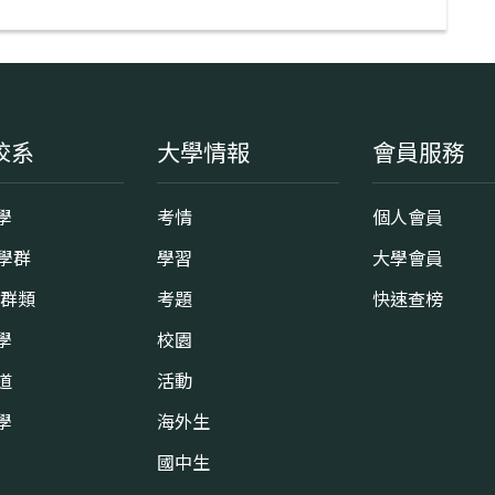
校系
大學情報
會員服務
學
考情
個人會員
8學群
學習
大學會員
0群類
考題
快速查榜
學
校園
道
活動
學
海外生
國中生