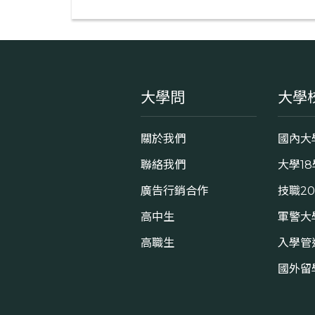
teacher?
大學問
大學
關於我們
國內大
聯絡我們
大學1
廣告行銷合作
技職2
高中生
軍警大
高職生
入學管
國外留