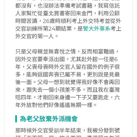
都沒有，也沒辦法準備考試書籍，我寫信託
人家幫忙從臺北買書寄回來金門，利用公餘
時間苦讀，26歲時順利考上外交特考並從外
交官訓練所第24期結業，是
警大外事系
考上
外交官的第一人。
只是父母親並無喜悅之情，反而相當難過，
因外交官要奉派出國，尤其赴外館一任是6
年，父喪母喪時外交官人留在國外的例子很
多，能夠返國奔喪已屬不易，更別說是見最
後一面。父母一想到就覺得我好像不會再回
來，跟失去一個小孩差不多。而且我在臺灣
唸四年，才剛回來身邊一下子又要跑走，六
年外放對他們好像遙遙無期一樣。
為老父放棄外派機會
那時候外交官受訓半年結束，我被分發到號