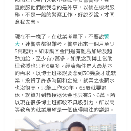
那個年代金門人很不喜歡子女當警察，我一
直說服他們說我念的是外事，以後在機場服
務，不是一般的警察工作，好說歹說，才同
意我去念。
現在不一樣了，在就業考量下，不要說
警
大
，連警專都很難考。警專出來一個月至少
5萬起跳。如果調回金門還有離島加給及超
勤加給，至少有7萬多，如果念到博士當助
理教授也只有6萬多。經濟條件是人最基本
的需求，以博士班來說要念到30幾歲才能就
業，投資了許多時間和金錢，就業之後薪水
也沒很高，只能工作30年，65歲就要退
休，就算升到教授退休金也只有5、6萬。所
以現在很多博士班都較不具吸引力，所以高
等教育的就業展望是一個值得關注的議題。