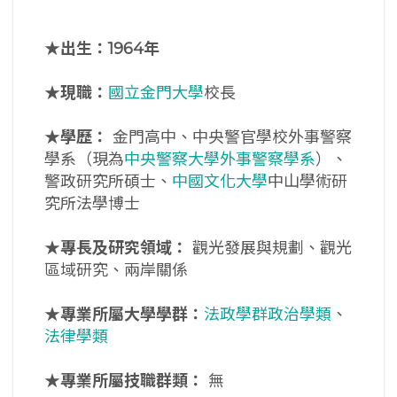
★出生：1964年
★現職：
國立金門大學
校長
★學歷：
金門高中、中央警官學校外事警察
學系（現為
中央警察大學外事警察學系
）、
警政研究所碩士、
中國文化大學
中山學術研
究所法學博士
★
專長及研究領域：
觀光發展與規劃、觀光
區域研究、兩岸關係
★專業所屬大學學群：
法政學群政治學類
、
法律學類
★專業所屬技職群類：
無