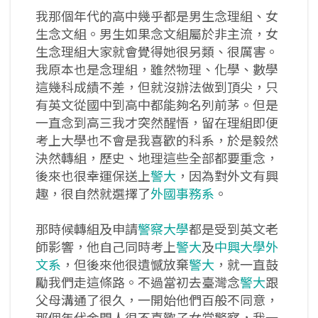
我那個年代的高中幾乎都是男生念理組、女
生念文組。男生如果念文組屬於非主流，女
生念理組大家就會覺得她很另類、很厲害。
我原本也是念理組，雖然物理、化學、數學
這幾科成績不差，但就沒辦法做到頂尖，只
有英文從國中到高中都能夠名列前茅。但是
一直念到高三我才突然醒悟，留在理組即便
考上大學也不會是我喜歡的科系，於是毅然
決然轉組，歷史、地理這些全部都要重念，
後來也很幸運保送上
警大
，因為對外文有興
趣，很自然就選擇了
外國事務系
。
那時候轉組及申請
警察大學
都是受到英文老
師影響，他自己同時考上
警大
及
中興大學外
文系
，但後來他很遺憾放棄
警大
，就一直鼓
勵我們走這條路。不過當初去臺灣念
警大
跟
父母溝通了很久，一開始他們百般不同意，