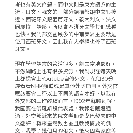
考也有英文命題。而中文則是東方語系的主
流，日文、韓文的一部分結構都跟中文很接
近。西班牙文跟葡萄牙文、義大利文、法文
同屬拉丁語系，所以會西班牙文學其他幾種
也快。我們邦交國最多的中南美洲主要就是
使用西班牙文，因此我在大學裡也修了西班
牙文。
現在學習語言的管道很多，能去當地最好，
不然網路上也有很多資源，我到現在每天晚
上都還會上Youtube自修外文，花個30分
鐘看看NHK頻道或是其他外語節目。外交官
應該要會二種以上不同的語言才好。以我在
外交部的工作經驗而言，1992年蘇聯瓦解，
我國要在俄羅斯設代表處，我報名甄選通
過，外交部派來的俄文老師是戈巴契夫的中
文翻譯，轉來臺灣教書並且教我簡要的俄
文，我學了幾個月的俄文，後來因為家庭等