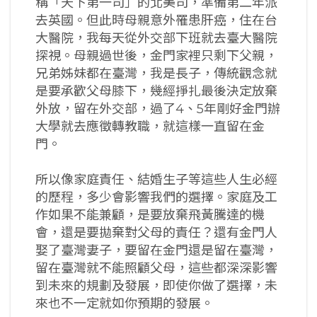
稱「天下第一司」的北美司，準備第二年派
去英國。但此時母親意外罹患肝癌，住在台
大醫院，我每天從外交部下班就去臺大醫院
探視。母親過世後，金門家裡只剩下父親，
兄弟姊妹都在臺灣，我是長子，傳統觀念就
是要承歡父母膝下，幾經掙扎最後決定放棄
外放，留在外交部，過了4、5年剛好金門辦
大學就去應徵轉教職，就這樣一直留在金
門。
所以像家庭責任、結婚生子等這些人生必經
的歷程，多少會影響我們的選擇。家庭及工
作如果不能兼顧，是要放棄飛黃騰達的機
會，還是要拋棄對父母的責任？還有金門人
娶了臺灣妻子，要留在金門還是留在臺灣，
留在臺灣就不能照顧父母，這些都深深影響
到未來的規劃及發展，即使你做了選擇，未
來也不一定就如你預期的發展。