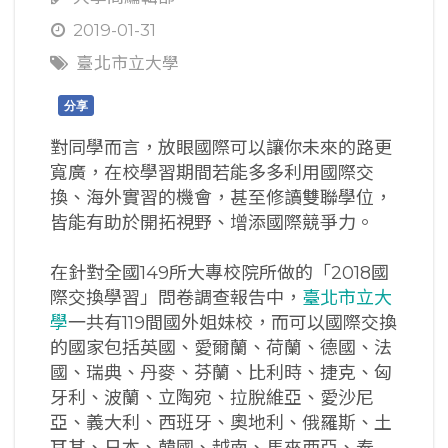
2019-01-31
臺北市立大學
分享
對同學而言，放眼國際可以讓你未來的路更
寬廣，在校學習期間若能多多利用國際交
換、海外實習的機會，甚至修讀雙聯學位，
皆能有助於開拓視野、增添國際競爭力。
在針對全國149所大專校院所做的「2018國
際交換學習」問卷調查報告中，
臺北市立大
學
一共有119間國外姐妹校，而可以國際交換
的國家包括英國、愛爾蘭、荷蘭、德國、法
國、瑞典、丹麥、芬蘭、比利時、捷克、匈
牙利、波蘭、立陶宛、拉脫維亞、愛沙尼
亞、義大利、西班牙、奧地利、俄羅斯、土
耳其、日本、韓國、越南、馬來西亞、泰