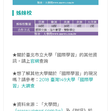
姊妹校
★關於臺北市立大學「國際學習」的其他資
訊，請上
官網
查詢
★想了解其他大學關於「國際學習」的現況
嗎？請參考：
2018 臺灣149大學「國際學
習」大調查
★資料來源：「大學問」
（www.unews.com.tw）
及《財訊》於