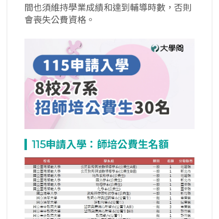
間也須維持學業成績和達到輔導時數，否則
會喪失公費資格。
115
申請入學：師培公費生名額