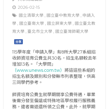
2026-02-15
國立清華大學
,
國立臺中教育大學
,
申請入
學
,
國立臺南大學
,
國立屏東大學
,
國立臺北教
育大學
,
臺北市立大學
,
國立臺灣師範大學
分享
115學年度「申請入學」有8所大學27系組招
收師資培育公費生共30名，招生名額較去年
增加13名。「大學問」
（www.unews.com.tw）
將這這些系組的
招生名額及類別和分發縣市列表整理，供高
三同學們參考。
師資培育公費生就學期間享公費待遇，畢業
後需分發至偏遠或特殊地區學校履行服務義
務，違者需退還所領之公費。此外，就學期