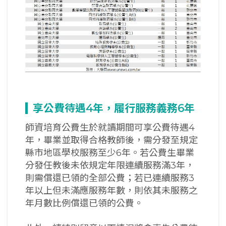
享公費待遇4
年，履行服務義務6
年
師資培育公費生於就讀期間可享公費待遇4
年，畢業並取得合格教師後，需分發至規定
縣市地區學校服務至少6年。若公費生畢業
分發任教後未依規定年限連續服務滿3年，
則需償還已領的全部公費；若已連續服務3
年以上但未滿應服務年數，則依其未服務之
年月數比例償還已領的公費。