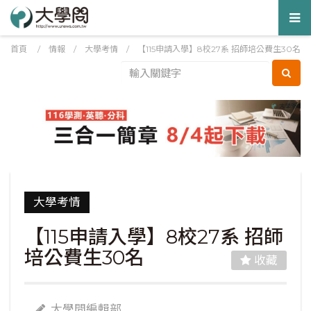
Tog
nav
首頁
/
情報
/
大學考情
/
【115申請入學】8校27系 招師培公費生30名
大學考情
【115申請入學】8校27系 招師
培公費生30名
收藏
大學問編輯部