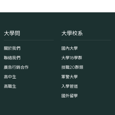
大學問
大學校系
關於我們
國內大學
聯絡我們
大學18學群
廣告行銷合作
技職20群類
高中生
軍警大學
高職生
入學管道
國外留學