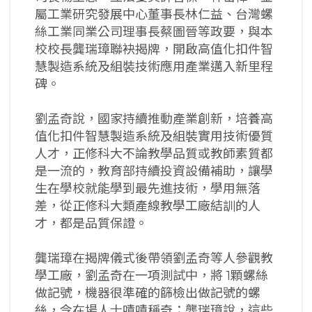
屬工業研究發展中心董事長林仁益、台灣螺
絲工業同業公司理事長蔡圖晉等政要，與本
校校長龔瑞璋聯袂揭牌，開啟高值化扣件智
慧製造系統及組裝技術應用產業邁入新里程
碑。
劉孟奇說，國家持續推動產業創新，培養高
值化扣件智慧製造系統及組裝實用技術優質
人才，正修科大不論教學品質或教師素質都
是一流的，教育部持續投資設備補助，讓學
生在學校就能學到最先進技術，學用無落
差，從正修科大類產線教學工廠結訓的人
才，都是品質保證。
龔瑞璋在揭牌儀式後帶領劉孟奇等人參觀教
學工廠，劉孟奇在一項測試中，將 1顆螺絲
做記號，機器很準確的篩檢出做記號的螺
絲，令在場人士嘖嘖稱奇；龔瑞璋說，這些