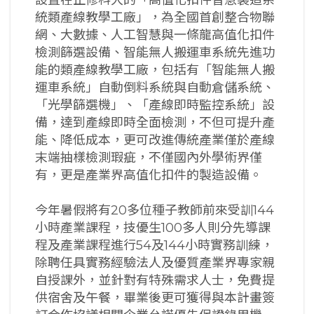
統類產線教學工廠」，為全國首創整合物聯
網、大數據、人工智慧與一條龍高值化扣件
檢測篩選設備、智能無人搬運車系統先進功
能的類產線教學工廠，包括有「智能無人搬
運車系統」自動倒料系統與自動倉儲系統、
「光學篩選機」、「產線即時監控系統」設
備，達到產線即時全面檢測，不但可提升產
能、降低成本，更可改進傳統產業僅於產線
末端抽樣檢測瑕疵，不僅國內外學術界僅
有，更是產業界高值化扣件的製造設備。
今年暑假將有20多位種子教師前來受訓144
小時產業課程，技優生100多人則分先導課
程及產業課程進行54及144小時實務訓練，
除聘任具實務經驗法人及優質產業界專家親
自授課外，並針對有特殊需求人士，免費提
供宿舍及午餐，畢業後更可獲得與本計畫簽