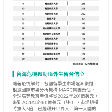
台海危機鬆動境外生留台信心
隨著疫情解封，各國留學生市場逐漸復甦，
根據國際市場分析機構IMARC集團預估，
全球高等教育產值將從2022年201億美元，
來到2028年的611億美元（註1），市場規模
將擴大3倍。已經躍升世界人口第一大國的