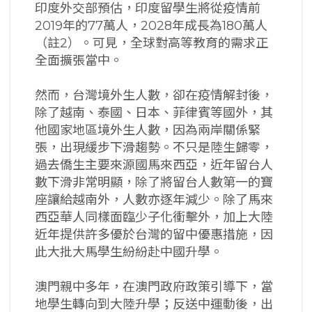
印度外交部預估，印度留學生將從疫情前
2019年的77萬人，2028年成長為180萬人
（註2）。可見，全球對高等教育的需求正
全面擴張當中。
然而，台灣境外生人數，卻在疫情解封後，
除了越南、泰國、日本、菲律賓等國外，其
他國家地區境外生人數，因為兩岸關係緊
張，出現緩步下滑趨勢。不只是陸生歸零，
過去僑生主要來源國馬來西亞，近年留台人
數下滑非常明顯，除了將留台人數第一的寶
座讓給越南外，人數亦逐年減少。除了馬來
西亞華人同樣面臨少子化衝擊外，加上大陸
近年提供許多優於台灣的留中優惠措施，因
此大批大馬學生紛紛赴中國升學。
澳門親中多年，在澳門政府政策引導下，當
地學生轉向到大陸升學；反送中運動後，出