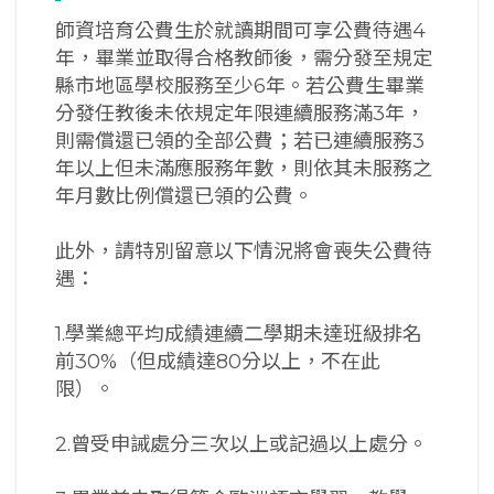
師資培育公費生於就讀期間可享公費待遇4
年，畢業並取得合格教師後，需分發至規定
縣市地區學校服務至少6年。若公費生畢業
分發任教後未依規定年限連續服務滿3年，
則需償還已領的全部公費；若已連續服務3
年以上但未滿應服務年數，則依其未服務之
年月數比例償還已領的公費。
此外，請特別留意以下情況將會喪失公費待
遇：
1.學業總平均成績連續二學期未達班級排名
前30%（但成績達80分以上，不在此
限）。
2.曾受申誡處分三次以上或記過以上處分。