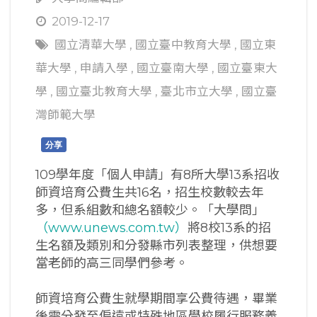
2019-12-17
國立清華大學
,
國立臺中教育大學
,
國立東
華大學
,
申請入學
,
國立臺南大學
,
國立臺東大
學
,
國立臺北教育大學
,
臺北市立大學
,
國立臺
灣師範大學
分享
109學年度「個人申請」有8所大學13系招收
師資培育公費生共16名，招生校數較去年
多，但系組數和總名額較少。「大學問」
（www.unews.com.tw）
將8校13系的招
生名額及類別和分發縣市列表整理，供想要
當老師的高三同學們參考。
師資培育公費生就學期間享公費待遇，畢業
後需分發至偏遠或特殊地區學校履行服務義