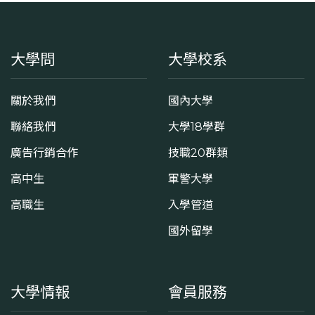
大學問
大學校系
關於我們
國內大學
聯絡我們
大學18學群
廣告行銷合作
技職20群類
高中生
軍警大學
高職生
入學管道
國外留學
大學情報
會員服務