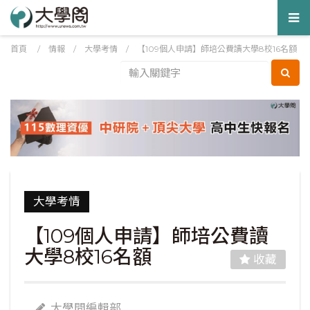
Tog
nav
首頁
/
情報
/
大學考情
/
【109個人申請】師培公費讀大學8校16名額
大學考情
【109個人申請】師培公費讀
大學8校16名額
收藏
大學問編輯部