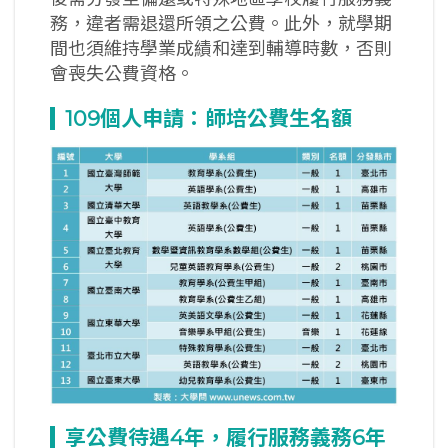
務，違者需退還所領之公費。此外，就學期
間也須維持學業成績和達到輔導時數，否則
會喪失公費資格。
109
個人申請：師培公費生名額
享公費待遇4
年，履行服務義務6
年