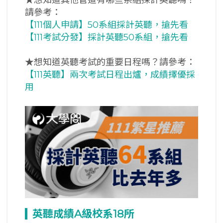
請參考：
【111個人申請】50系組採計英聽，搶先看
【111考試分發】採計英聽50系組，搶先看
★
想知道英聽考試的重要日程嗎？請參考：
【111英聽】兩次考試日程出爐，成績擇優採
用
英聽成績A
級校系18
所