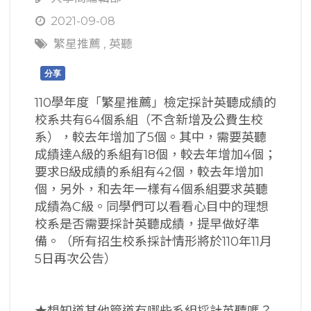
2021-09-08
繁星推薦
,
英聽
分享
110學年度「繁星推薦」檢定採計英聽成績的
校系共有64個系組（不含新增及公費生校
系），較去年增加了5個。其中，需要英聽
成績達A級的系組有18個，較去年增加4個；
要求B級成績的系組有42個，較去年增加1
個，另外，和去年一樣有4個系組要求英聽
成績為C級。同學們可以看看心目中的理想
校系是否需要採計英聽成績，提早做好準
備。（所有招生校系採計情形將於110年11月
5日再次公告）
★
想知道其他管道有哪些系組採計英聽嗎？