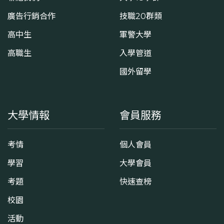
廣告行銷合作
技職20群類
高中生
軍警大學
高職生
入學管道
國外留學
大學情報
會員服務
考情
個人會員
學習
大學會員
考題
快速查榜
校園
活動