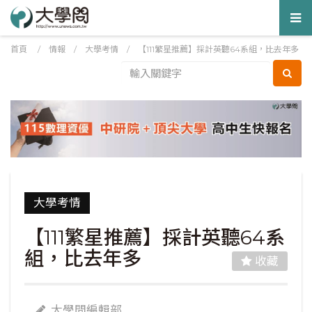
Tog
nav
首頁
/
情報
/
大學考情
/
【111繁星推薦】採計英聽64系組，比去年多
大學考情
【111繁星推薦】採計英聽64系
組，比去年多
收藏
大學問編輯部