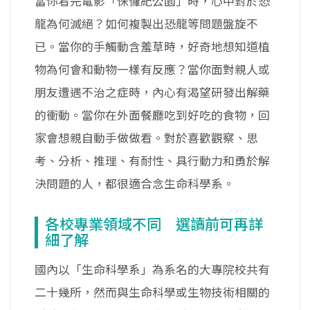
當你看完電影「侏儸紀公園」時，心中對於恐
龍為何滅絕？如何複製出恐龍等問題盤旋不
已。當你的手觸動含羞草時，好奇地想知道植
物為何會和動物一樣有反應？當你面對親人或
朋友遭遇不治之症時，內心有渴望研發出解藥
的衝動。當你在外面餐廳吃到好吃的食物，回
家會想親自動手做做看。對於喜歡觀察、思
考、分析、推理、有耐性、具行動力和勇於解
決問題的人，都很適合念生命科學系。
各校專業領域不同 選讀前可再詳
細了解
國內以「生命科學系」為系名的大專院校共有
二十幾所，然而與生命科學或生物技術相關的