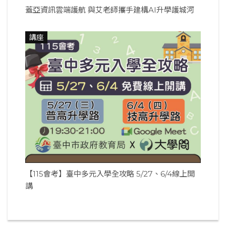
蓋亞資訊雲端護航 與艾老師攜手建構AI升學護城河
講座
【115會考】臺中多元入學全攻略 5/27、6/4線上開
講