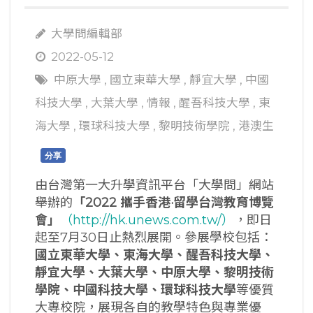
大學問編輯部
2022-05-12
中原大學
,
國立東華大學
,
靜宜大學
,
中國
科技大學
,
大葉大學
,
情報
,
醒吾科技大學
,
東
海大學
,
環球科技大學
,
黎明技術學院
,
港澳生
分享
由台灣第一大升學資訊平台「大學問」網站
舉辦的
「
2022
攜手香港·留學台灣教育博覽
會」
（http://hk.unews.com.tw/）
，即日
起至7月30日止熱烈展開。參展學校包括：
國立東華大學、東海大學、醒吾科技大學、
靜宜大學、大葉大學、中原大學、黎明技術
學院、中國科技大學、環球科技大學
等優質
大專校院，展現各自的教學特色與專業優