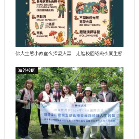
佛大生態小教室夜探螢火蟲 走進校園認識夜間生態
海外校園