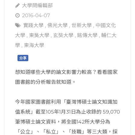
大學問編輯部
2016-04-07
實踐大學
,
佛光大學
,
世新大學
,
中國文化
大學
,
東吳大學
,
玄奘大學
,
銘傳大學
,
輔仁大
學
,
東海大學
分享
想知道哪些大學的論文影響力較高？看看國家
圖書館的分析報告就知道。
今年國家圖書館利用「臺灣博碩士論文知識加
值系統」截至105年1月31日為止收錄的 59,070
筆博碩士論文資料，將全國142所大學分為
「公立」、「私立」、「技職」等三大類，採