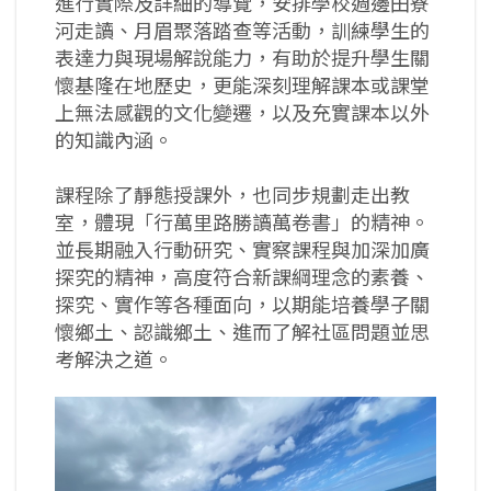
進行實際及詳細的導覽，安排學校週邊田寮
河走讀、月眉聚落踏查等活動，訓練學生的
表達力與現場解說能力，有助於提升學生關
懷基隆在地歷史，更能深刻理解課本或課堂
上無法感觀的文化變遷，以及充實課本以外
的知識內涵。
課程除了靜態授課外，也同步規劃走出教
室，體現「行萬里路勝讀萬卷書」的精神。
並長期融入行動研究、實察課程與加深加廣
探究的精神，高度符合新課綱理念的素養、
探究、實作等各種面向，以期能培養學子關
懷鄉土、認識鄉土、進而了解社區問題並思
考解決之道。