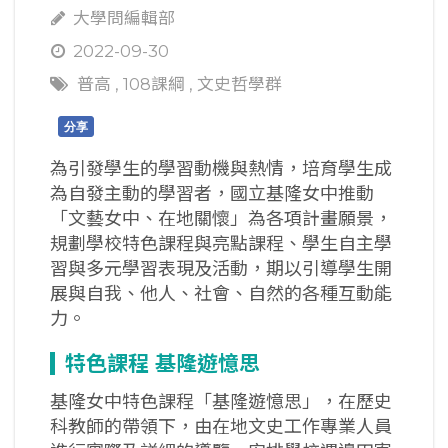
大學問編輯部
2022-09-30
普高
,
108課綱
,
文史哲學群
分享
為引發學生的學習動機與熱情，培育學生成
為自發主動的學習者，國立基隆女中推動
「文藝女中、在地關懷」為各項計畫願景，
規劃學校特色課程與亮點課程、學生自主學
習與多元學習表現及活動，期以引導學生開
展與自我、他人、社會、自然的各種互動能
力。
特色課程
基隆遊憶思
基隆女中特色課程「基隆遊憶思」，在歷史
科教師的帶領下，由在地文史工作專業人員