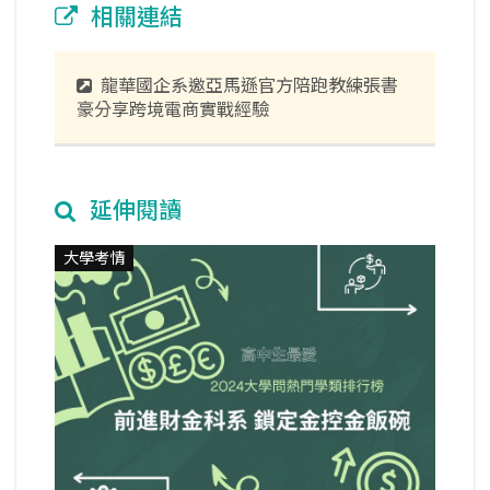
相關連結
龍華國企系邀亞馬遜官方陪跑教練張書
豪分享跨境電商實戰經驗
延伸閱讀
大學考情