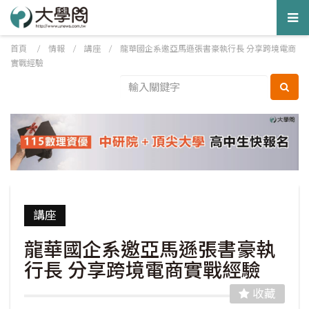
Tog
nav
首頁
/
情報
/
講座
/
龍華國企系邀亞馬遜張書豪執行長 分享跨境電商
實戰經驗
講座
龍華國企系邀亞馬遜張書豪執
行長 分享跨境電商實戰經驗
收藏