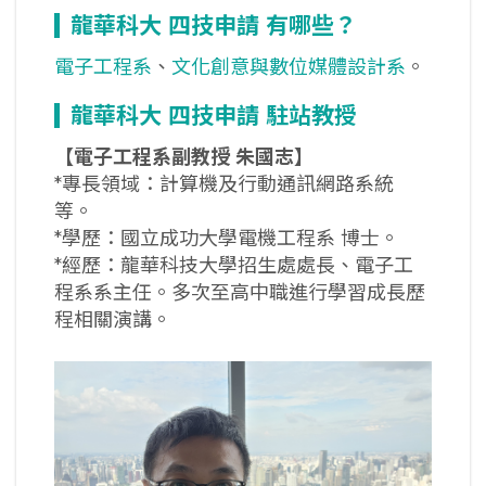
龍華科大
四技申請
有哪些？
電子工程系
、
文化創意與數位媒體設計系
。
龍華科大
四技申請
駐站教授
【電子工程系副教授
朱國志】
*專長領域：計算機及行動通訊網路系統
等。
*學歷：國立成功大學電機工程系 博士。
*經歷：龍華科技大學招生處處長、電子工
程系系主任。多次至高中職進行學習成長歷
程相關演講。