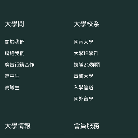
大學問
大學校系
關於我們
國內大學
聯絡我們
大學18學群
廣告行銷合作
技職20群類
高中生
軍警大學
高職生
入學管道
國外留學
大學情報
會員服務