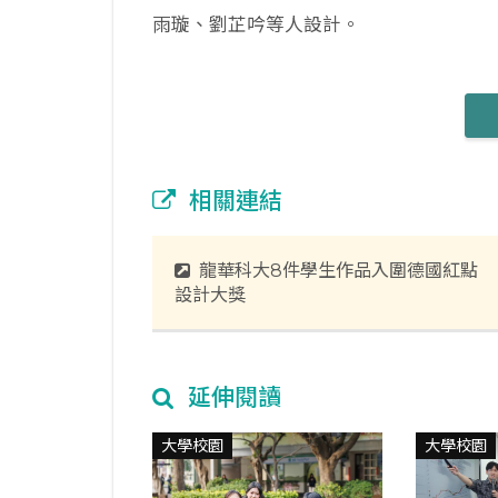
雨璇、劉芷吟等人設計。
相關連結
龍華科大8件學生作品入圍德國紅點
設計大獎
延伸閱讀
大學校園
大學校園