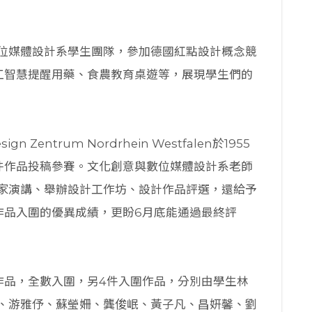
位媒體設計系學生團隊，參加德國紅點設計概念競
工智慧提醒用藥、食農教育桌遊等，展現學生們的
entrum Nordrhein Westfalen於1955
萬件作品投稿參賽。文化創意與數位媒體設計系老師
家演講、舉辦設計工作坊、設計作品評選，還給予
作品入圍的優異成績，更盼6月底能通過最終評
作品，全數入圍，另4件入圍作品，分別由學生林
、游雅伃、蘇瑩姍、龔俊岷、黃子凡、昌姸馨、劉