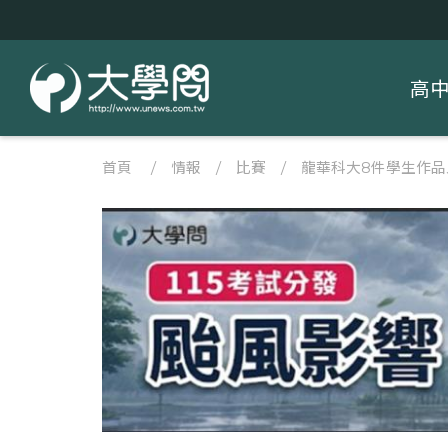
高
首頁
/
情報
/
比賽
/
龍華科大8件學生作