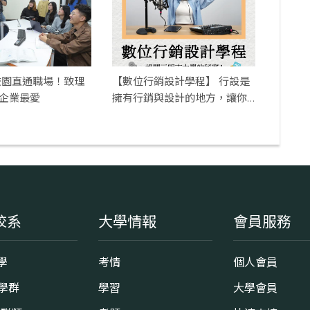
校園直通職場！致理
【數位行銷設計學程】 行設是
霸企業最愛
擁有行銷與設計的地方，讓你
的想法活靈活現！🌈🌟
校系
大學情報
會員服務
學
考情
個人會員
8學群
學習
大學會員