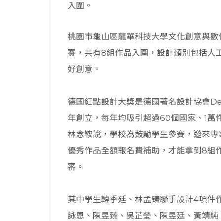
入圍。
桃園市龜山區龍華科技大學文化創意與數
賽，共有8組作品入圍，設計類別包括人
好創意。
德國紅點設計大獎是德國著名設計協會Design Z
年創立，每年均吸引超過60個國家、1
林念鞍說，學校為鼓勵學生參賽，邀來專
優秀作品全額報名費補助，才能拿到8組
審。
其中學生韓季廷、林孟臻聯手設計4項件
詠恩、陳昱臻、吳芷瑩、陳昱廷、黃靖純