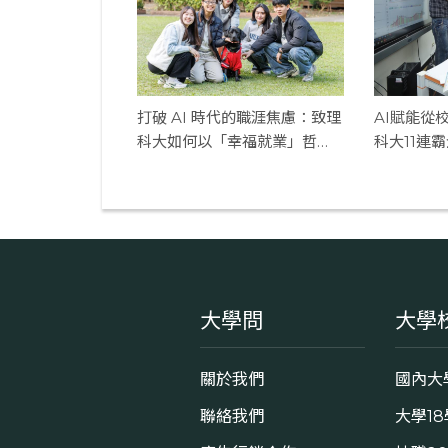
打破 AI 時代的職涯焦慮：致理
AI賦能從
科大如何以「幸福就業」哲
科大11連
學，蟬聯企業最愛？
大學問
大學
關於我們
國內大
聯絡我們
大學1