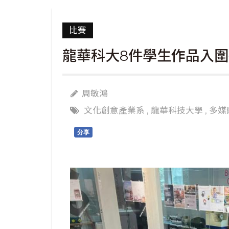
比賽
龍華科大8件學生作品入
周敏鴻
文化創意產業系
,
龍華科技大學
,
多媒
分享