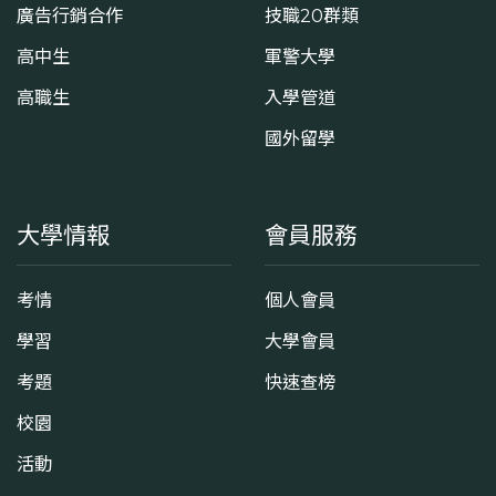
廣告行銷合作
技職20群類
高中生
軍警大學
高職生
入學管道
國外留學
大學情報
會員服務
考情
個人會員
學習
大學會員
考題
快速查榜
校園
活動