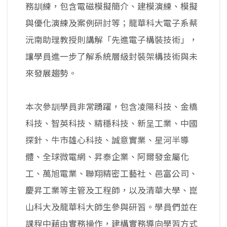
務訓練，包含電磁模擬簡介、建模演練、模擬
與優化演練及案例研討等；龍華科大電子系蔡
沅南助理教授則講解「先進電子構裝技術」，
讓學員進一步了解系統層級封裝架構技術與未
來發展趨勢。
本次參訓學員非常踴躍，包含凌陽科技、金橋
科技、智英科技、精穩科技、新呈工業、中國
探針、牛市雄心科技、誠意實業、星河半導
體、全球微電網、昇泰企業、阿爾發金屬化
工、萬旭電業、聯翔精密工藝社、邑富公司、
慶昇工業等主管及工程師，以及清華大學、崑
山科大及龍華科大師生參與研習。學員們並在
課程中藉由實務操作，建構實務導向學習方式