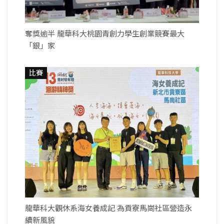
奪獎逾半 龍華科大桃園青創力學生創業競賽最大
「銀」家
比賽
龍華科大觀休系海女養成記 為貢寮馬崗社區營造永
續新風貌