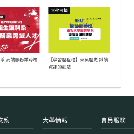
大學考情
系 高端服務業跨域
【學習歷程檔】東吳歷史 識讀
資訊的翹楚
校系
大學情報
會員服務