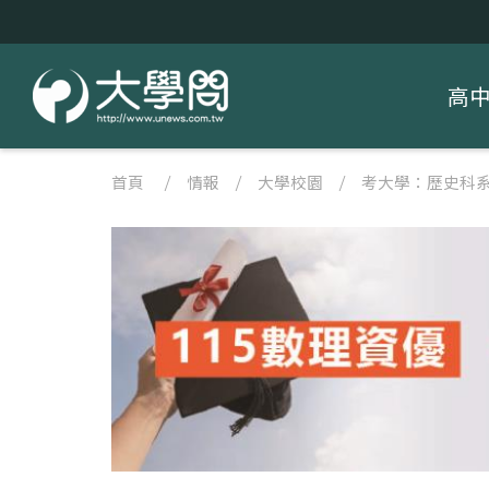
高
首頁
/
情報
/
大學校園
/
考大學：歷史科