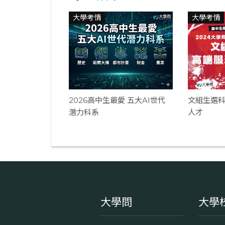
大學考情
大學考情
2026高中生最愛 五大AI世代
文組生選科
潛力科系
人才
大學問
大學