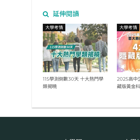
延伸閱讀
大學考情
大學考情
115學測倒數30天 十大熱門學
2025高
類揭曉
藏版黃金