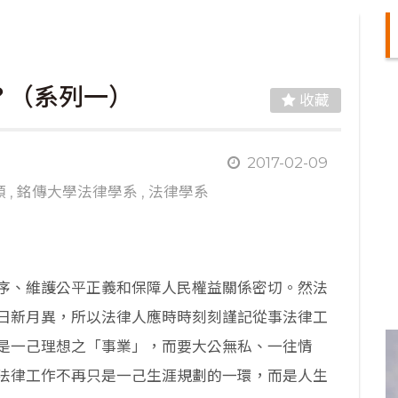
？（系列一）
收藏
2017-02-09
類
,
銘傳大學法律學系
,
法律學系
序、維護公平正義和保障人民權益關係密切。然法
日新月異，所以法律人應時時刻刻謹記從事法律工
是一己理想之「事業」，而要大公無私、一往情
法律工作不再只是一己生涯規劃的一環，而是人生