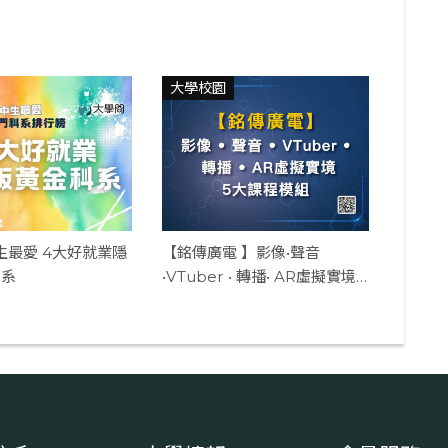
大學校園
中生最愛 4大好就業隱
【銘傳廣電 】影像•聲音
科系
•VTuber • 轉播• AR虛擬實境5
大課程模組