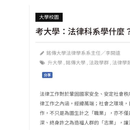
大學校園
考大學：法律科系學什麼
銘傳大學法律學系系主任／李開遠
升大學
,
銘傳大學
,
法政學群
,
法律學
分享
法律工作對於鞏固國家安全、安定社會秩
律工作之內涵，經緯萬端；社會之環境，
作，不只是為圖生計之「職業」，亦不僅
深、終身許之為造福人群的「志業」，讓