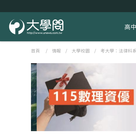
高
首頁
/
情報
/
大學校園
/
考大學：法律科