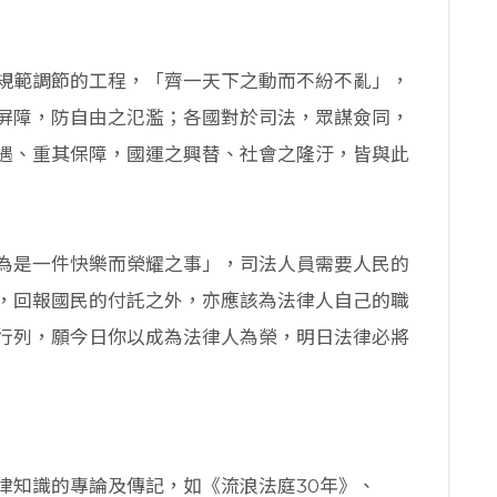
規範調節的工程，「齊一天下之動而不紛不亂」，
屏障，防自由之氾濫；各國對於司法，眾謀僉同，
遇、重其保障，國運之興替、社會之隆汙，皆與此
為是一件快樂而榮耀之事」，司法人員需要人民的
，回報國民的付託之外，亦應該為法律人自己的職
行列，願今日你以成為法律人為榮，明日法律必將
律知識的專論及傳記，如《流浪法庭30年》、