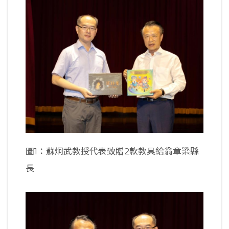
圖1：蘇炯武教授代表致贈2款教具給翁章梁縣
長