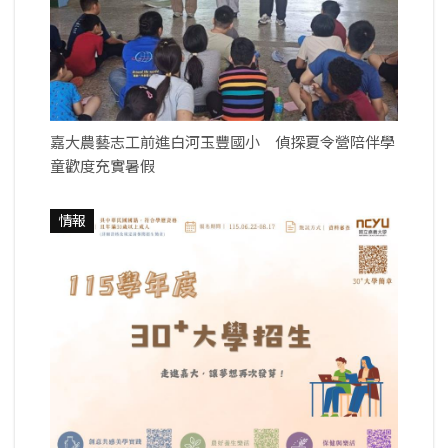
嘉大農藝志工前進白河玉豐國小 偵探夏令營陪伴學
童歡度充實暑假
情報