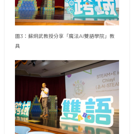
圖3：蘇炯武教授分享「魔法AI雙語學院」教
具