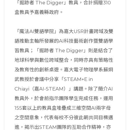
「掘跡者 The Digger」教具，合計捐贈310
盒教具予嘉義縣政府。
「魔法AI雙語學院」為嘉大USR計畫跨域及雙
語推動主軸所發展的AI科技藝術創作暨雙語學
習教具；「掘跡者 The Digger」則是結合了
地球科學與數位跨域整合，同時亦具有策略性
及教育性的創新桌遊。嘉大電子物理學系蘇炯
武教授於會議中分享「STEAM+E in
Chiayi（嘉AI-STEAM）」講題。除了簡介AI
教具外，於會前指示團隊學生完成任務，運用
155套以上的教具盒堆疊成三維空間AI兩字母
之空間意象，代表每校不分彼此朝共同目標邁
進，揭示出STEAM團隊的互助合作精神，亦