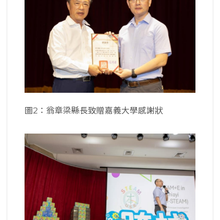
圖2：翁章梁縣長致贈嘉義大學感謝狀