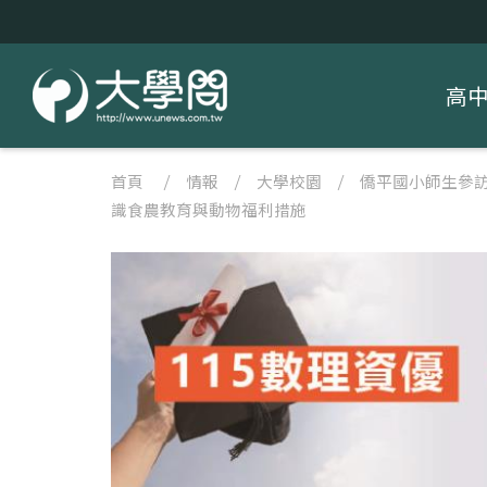
高
首頁
/
情報
/
大學校園
/
僑平國小師生參
識食農教育與動物福利措施