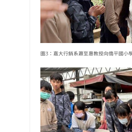
圖3：嘉大行銷系蕭至惠教授向僑平國小