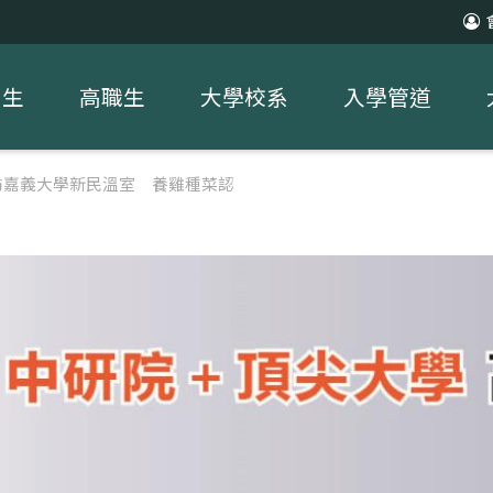
中生
高職生
大學校系
入學管道
訪嘉義大學新民溫室 養雞種菜認