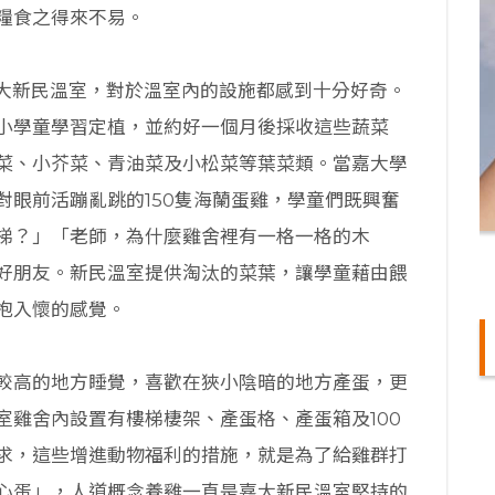
糧食之得來不易。
嘉大新民溫室，對於溫室內的設施都感到十分好奇。
小學童學習定植，並約好一個月後採收這些蔬菜
菜、小芥菜、青油菜及小松菜等葉菜類。當嘉大學
對眼前活蹦亂跳的150隻海蘭蛋雞，學童們既興奮
梯？」「老師，為什麼雞舍裡有一格一格的木
好朋友。新民溫室提供淘汰的菜葉，讓學童藉由餵
抱入懷的感覺。
較高的地方睡覺，喜歡在狹小陰暗的地方產蛋，更
室雞舍內設置有樓梯棲架、產蛋格、產蛋箱及100
求，這些增進動物福利的措施，就是為了給雞群打
心蛋」，人道概念養雞一直是嘉大新民溫室堅持的