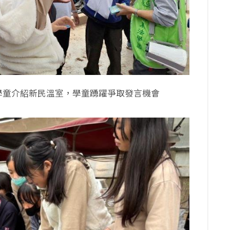
學童介紹新民溫室，學童踴躍爭取發言機會