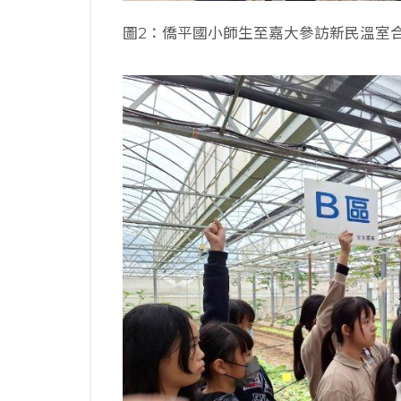
圖2：僑平國小師生至嘉大參訪新民溫室