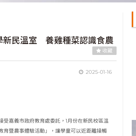
學新民溫室 養雞種菜認識食農
收藏
2025-01-16
接受嘉義市政府教育處委託，1月份在新民校區溫
教育暨農事體驗活動」，讓學童可以近距離接觸