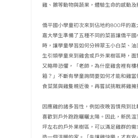
雞、鵝等動物與蔬果，體驗生命的感動及
僑平國小學童初次來到佔地約800坪的
嘉大學生準備了五種不同的菜苗讓僑平國
時，讓學童學習如何分辨翠玉小白菜、油
生引領學童來到雞舍或戶外果樹區時，面
又略帶恐懼，「老師，為什麼雞舍裡有樓
箱？」不斷有學童詢問要如何才能和雞當
食菜葉與雞隻親近後，再嘗試挑戰將雞擁
因應雞的諸多習性，例如夜晚習慣飛到比
喜歡到戶外跑跑曬曬太陽。因此，新民溫
坪左右的戶外果樹區，可以滿足雞群的需
造一個溫暖的家。「先讓雞快樂，才有安