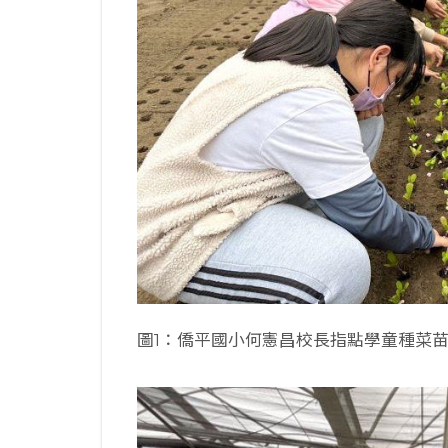
圖1：僑平國小何憲昌校長指點學童種菜