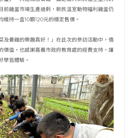
目前雞蛋市場生產過剩，新民溫室動物福利雞蛋仍
維持一盒10顆120元的穩定售價。
菜及養雞的樂趣真好！」在此次的參訪活動中，僑
的價值，也感謝嘉義市政府教育處的經費支持，讓
好學習體驗。