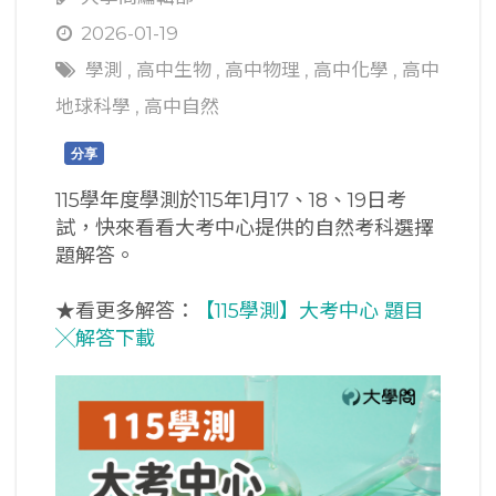
2026-01-19
學測
,
高中生物
,
高中物理
,
高中化學
,
高中
地球科學
,
高中自然
分享
115學年度學測於115年1月17、18、19日考
試，快來看看大考中心提供的自然考科選擇
題解答。
★看更多解答：
【115學測】大考中心 題目
╳解答下載