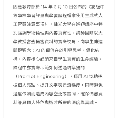
因應教育部於 114 年 6 月 10 日公布的《高級中
等學校學習評量與學習歷程檔案使用生成式人
工智慧注意事項》，佛光大學在巡迴講座中特
別強調學術倫理與內容真實性。講師團隊以大
學教授審查備審資料的實際視角，向學生傳達
關鍵觀念：AI 的價值在於引導思考、優化結
構，內容核心必須來自學生真實的生命經驗。
課程中亦實際示範如何透過精準提問
（Prompt Engineering），運用 AI 協助挖
掘個人亮點、提升文字表達流暢度，同時避免
過度依賴而造成內容空泛或雷同，確保備審資
料兼具個人特色與選才所需的深度與真誠。