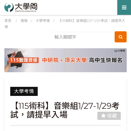
Tog
nav
首頁
/
情報
/
大學考情
/
【115術科】音樂組1/27-1/29考試，請提早入
場
大學考情
【115術科】音樂組1/27-1/29考
試，請提早入場
收藏