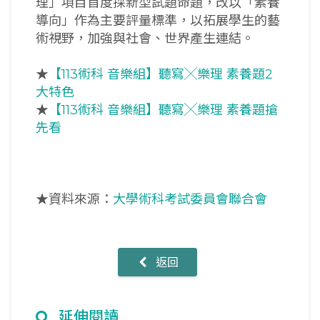
理」項目首度採新型試題命題，改以「素養
導向」作為主要評量標準，以拓展學生的藝
術視野，加強與社會、世界產生連結。
★
【113術科 音樂組】聽寫╳樂理 素養題2
大特色
★
【113術科 音樂組】聽寫╳樂理 素養題搶
先看
★資料來源：
大學術科考試委員會聯合會
返回
延伸閱讀