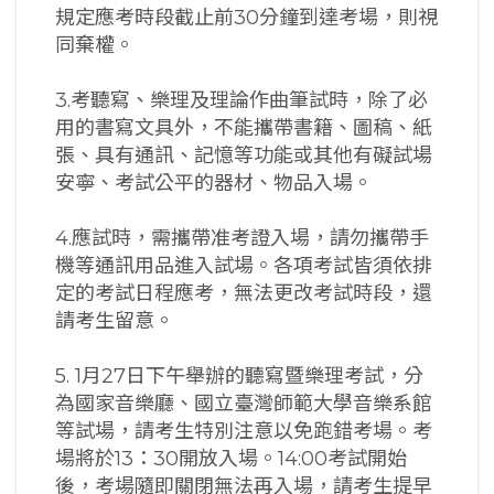
規定應考時段截止前30分鐘到達考場，則視
同棄權。
3.考聽寫、樂理及理論作曲筆試時，除了必
用的書寫文具外，不能攜帶書籍、圖稿、紙
張、具有通訊、記憶等功能或其他有礙試場
安寧、考試公平的器材、物品入場。
4.應試時，需攜帶准考證入場，請勿攜帶手
機等通訊用品進入試場。各項考試皆須依排
定的考試日程應考，無法更改考試時段，還
請考生留意。
5. 1月27日下午舉辦的聽寫暨樂理考試，分
為國家音樂廳、國立臺灣師範大學音樂系館
等試場，請考生特別注意以免跑錯考場。考
場將於13：30開放入場。14:00考試開始
後，考場隨即關閉無法再入場，請考生提早