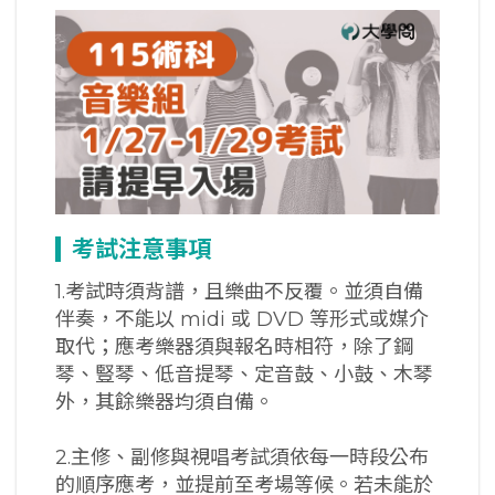
考試注意事項
1.考試時須背譜，且樂曲不反覆。並須自備
伴奏，不能以 midi 或 DVD 等形式或媒介
取代；應考樂器須與報名時相符，除了鋼
琴、豎琴、低音提琴、定音鼓、小鼓、木琴
外，其餘樂器均須自備。
2.主修、副修與視唱考試須依每一時段公布
的順序應考，並提前至考場等候。若未能於