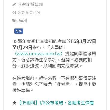
大學問編輯部
2026-01-24
術科
分享
115學年度術科音樂組的考試於
115
年1
月27
日
至1
月29
日
舉行，「大學問」
（www.unews.com.tw）
提醒同學進考場
前，留意試場注意事項，避開不必要的扣
分，減少遺憾，順利圓滿完成考試。
在進考場前，趕快來看一下有哪些事情要注
意，也請別忘了攜帶「准考證」，提早出發
做好準備。
★
【115術科】1/6公布考場，各組考生快看