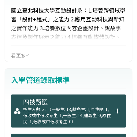
國立臺北科技大學互動設計系：1.培養跨領域學
習「設計+程式」之能力 2.應用互動科技與新知
之實作能力 3.培養數位內容企畫設計、說故事
表達及製作展示之能力 4.培養互動媒體設計、
電腦動畫、遊戲設計之專業知能 5.培養溝通協
調的能力 6.培養團隊合作與敬業負責的態度。
看更多
本系的媒體設計組：以互動媒體應用與互動遊
戲設計為主，並能創造互動式體驗的情境與場
入學管道錄取標準
域。
四技甄選
招生人數: 31（一般生: 13,離島生: 1,原住民: 1,
低收或中低收考生: 1,一般生: 14,離島生: 0,原住
民: 1,低收或中低收考生: 0）