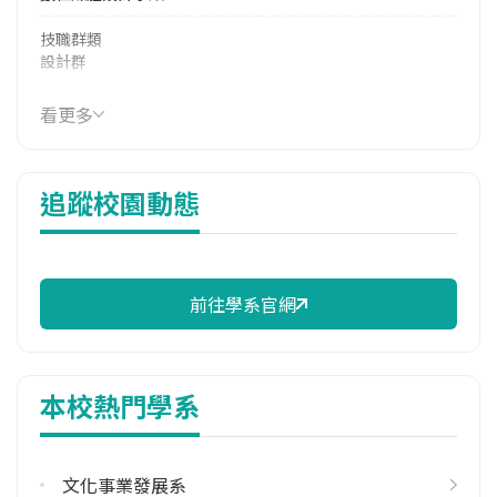
技職群類
設計群
114年學費
看更多
16,446 元/學期
114年雜費
追蹤校園動態
10,450 元/學期
114年註冊率
100.00%
前往學系官網
校際選課人數
113學年度下學期
1
本校熱門學系
修輔系人數
113學年度上學期
2
文化事業發展系