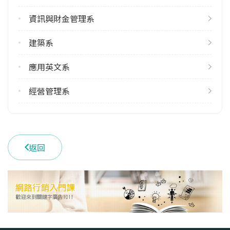
113學年度下學期
資訊與財金管理系
2
建築系
雙主修人數
113學年度上學期
應用英文系
1
經營管理系
學系電話
(02)27712171 #2827
學系地址
臺北市大安區忠孝東路三段1號
返回