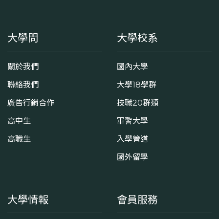
大學問
大學校系
關於我們
國內大學
聯絡我們
大學18學群
廣告行銷合作
技職20群類
高中生
軍警大學
高職生
入學管道
國外留學
大學情報
會員服務