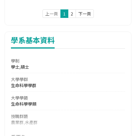
上一頁
1
2
下一頁
學系基本資料
學制
學士,碩士
大學學群
生命科學學群
大學學類
生命科學學類
技職群類
農業群,水產群
114年學費