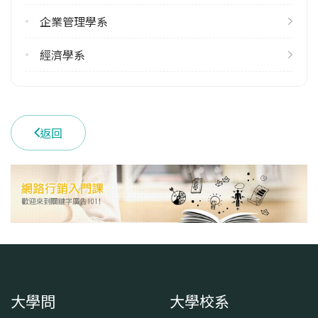
4
企業管理學系
雙主修人數
113學年度上學期
經濟學系
1
113學年度下學期
2
返回
學系電話
(03)4227151#65061
學系地址
桃園市中壢區中大路300號
大學問
大學校系