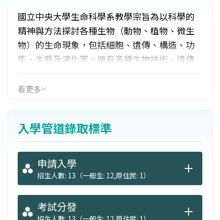
國立中央大學生命科學系教學宗旨為以科學的
精神與方法探討各種生物（動物、植物、微生
物）的生命現象，包括細胞、遺傳、構造、功
能、生態及演化等。擁有多種生物技術、遺傳
工程、分子生物學及環境生物學之研究及教學
必備之精密儀器。本系教學與研究並重、理論
看更多
與實作並行，與現代生命科學、生物科技發展
方向相符，以培育生命科學領域與相關科技人
入學管道錄取標準
才。
申請入學
招生人數: 13（一般生: 12,原住民: 1）
考試分發
招生人數: 13（一般生: 12,原住民: 1）