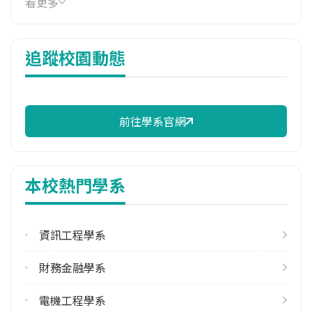
看更多
17,490 元/學期
114年雜費
追蹤校園動態
10,950 元/學期
114年註冊率
97.87%
前往學系官網
校際選課人數
113學年度上學期
4
本校熱門學系
113學年度下學期
5
資訊工程學系
修輔系人數
113學年度上學期
財務金融學系
6
113學年度下學期
電機工程學系