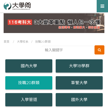
Tog
nav
首頁
/
大學校系
/
技職20群類
國內大學
大學18學群
技職20群類
軍警大學
入學管道
國外大學