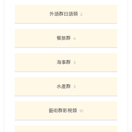
外語群日語類
2
餐旅群
4
海事群
3
水產群
3
藝術群影視類
10