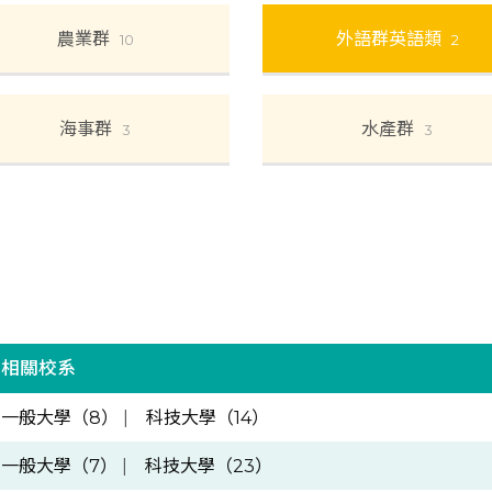
農業群
外語群英語類
10
2
海事群
水產群
3
3
相關校系
一般大學（8）
|
科技大學（14）
一般大學（7）
|
科技大學（23）