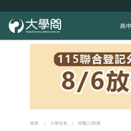
高
首頁
/
大學校系
/
技職20群類