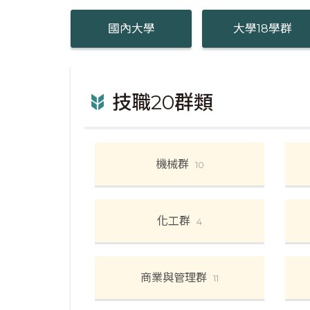
國內大學
大學18學群
技職20群類
機械群
10
化工群
4
商業與管理群
11