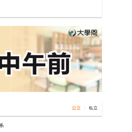
公立
私立
｜
系