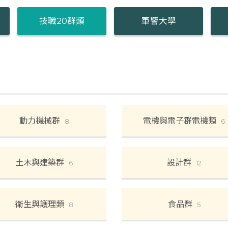
技職20群類
軍警大學
動力機械群
電機與電子群電機類
8
6
土木與建築群
設計群
6
12
衛生與護理類
食品群
8
5