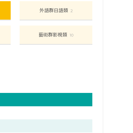
外語群日語類
2
藝術群影視類
10