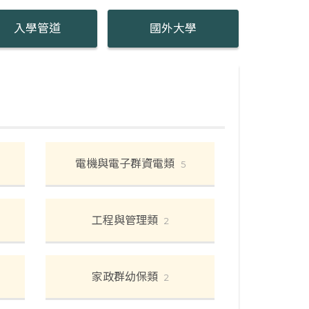
入學管道
國外大學
電機與電子群資電類
5
工程與管理類
2
家政群幼保類
2