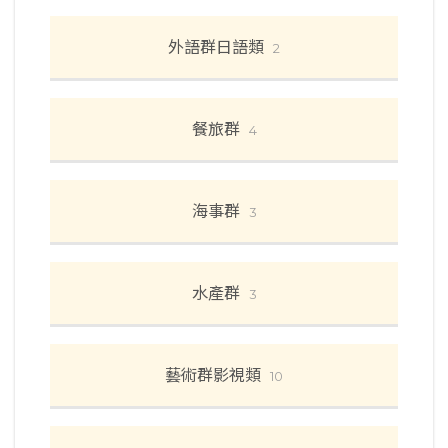
外語群日語類
2
餐旅群
4
海事群
3
水產群
3
藝術群影視類
10