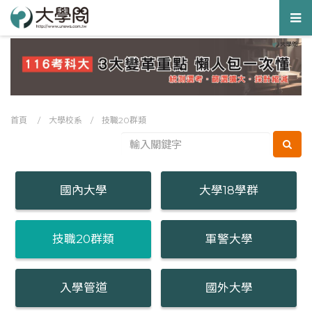
Tog
nav
首頁
/
大學校系
/
技職20群類
國內大學
大學18學群
技職20群類
軍警大學
入學管道
國外大學