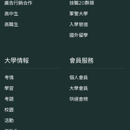
廣告行銷合作
技職20群類
高中生
軍警大學
高職生
入學管道
國外留學
大學情報
會員服務
考情
個人會員
學習
大學會員
考題
快速查榜
校園
活動