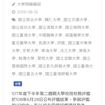
大學問編輯部
2019-08-16
國立政治大學
,
輔仁大學
,
國立交通大學
,
國立成功大學
,
國立清華大學
,
國立陽明大學
,
國立臺灣大學
,
中國醫藥大學
,
高雄醫學大學
,
臺北醫學大學
,
長庚大學
,
評鑑
,
國立臺中教育
大學
,
世新大學
,
東海大學
,
淡江大學
,
東吳大
學
,
銘傳大學
,
華梵大學
,
國立宜蘭大學
,
國立
暨南國際大學
,
國立彰化師範大學
,
國立臺南大
學
,
國立臺北大學
,
國立臺灣師範大學
分享
107年度下半年第二週期大學校院校務評鑑
於108年6月28日公布評鑑結果，參與評鑑