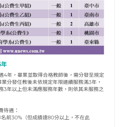
6
年
遇4年，畢業並取得合格教師後，需分發至規定
畢業分發任教後未依規定年限連續服務滿3年，
務3年以上但未滿應服務年數，則依其未服務之
費待遇：
排名前30%（但成績達80分以上，不在此