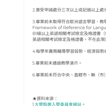
2.曾受申誡處分三次以上或記過以上處
3.畢業前未取得符合歐洲語言學習、教學、
Framework of Reference for Lang
B1級以上英語相關考試檢定及格證書（
英語相關考試檢定及格證書，不在此限
4.每學年義務輔導學習弱勢、經濟弱勢
5.畢業前未通過教學演示。
6.畢業前未符合中央、直轄市、縣（
★資料來源：
1.
大學甄選入學委員會網站
。