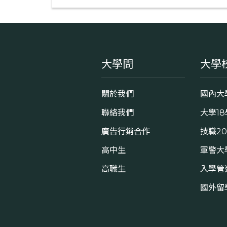
大學問
大學
關於我們
國內大
聯絡我們
大學1
廣告行銷合作
技職2
高中生
軍警大
高職生
入學管
國外留