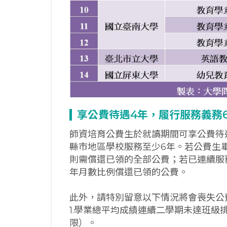
享公費待遇4
年，履行服務義務
師資培育公費生於就讀期間可享公費待
縣市地區學校服務至少6年。若公費生
則需償還已領的全部公費；若已連續服
年月數比例償還已領的公費。
此外，請特別留意以下情況將會喪失公
1.學業總平均成績連續二學期未達班級
限）。