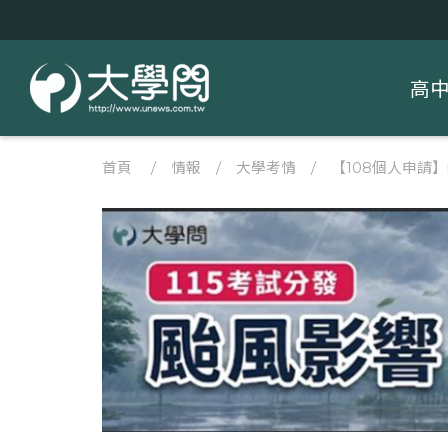
高
首頁
/
情報
/
大學考情
/
【108個人申請