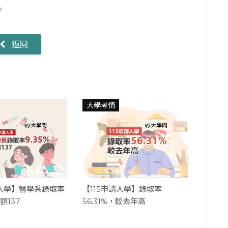
。
返回
大學考情
請入學】醫學系錄取率
【115申請入學】錄取率
額137
56.31%，較去年高