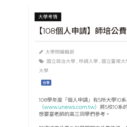
大學考情
【108個人申請】師培公費
大學問編輯部
國立政治大學
,
申請入學
,
國立臺南大
大學
分享
108學年度「個人申請」有5所大學10
（www.unews.com.tw）
將5校10
想要當老師的高三同學們參考。