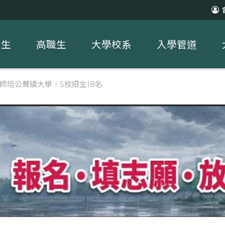
中生
高職生
大學校系
入學管道
】師培公費讀大學，5校招生18名