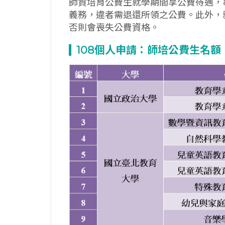
師資培育公費生就學期間享公費待遇，
義務，違者需退還所領之公費。此外，
否則會喪失公費資格。
108
個人申請：師培公費生名額