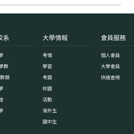
校系
大學情報
會員服務
學
考情
個人會員
8學群
學習
大學會員
0群類
考題
快速查榜
學
校園
道
活動
學
海外生
國中生