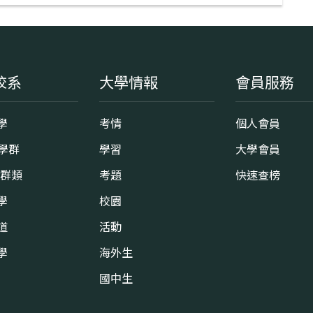
校系
大學情報
會員服務
學
考情
個人會員
8學群
學習
大學會員
0群類
考題
快速查榜
學
校園
道
活動
學
海外生
國中生