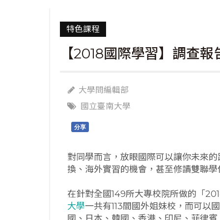
特色課程
【2018國際學習】調查報
大學問編輯部
國立臺南大學
分享
對同學而言，放眼國際可以讓你未來的
換、海外實習的機會，甚至修讀雙聯學
在針對全國149所大專校院所做的「2
大學
一共有113間國外姐妹校，而可以
國、日本、韓國、香港、印尼、菲律賓