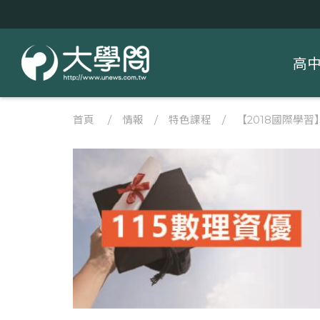
高
首頁
/
情報
/
特色課程
/
【2018國際學