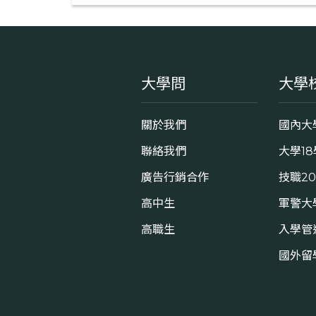
大學問
大學
關於我們
國內大
聯絡我們
大學1
廣告行銷合作
技職2
高中生
軍警大
高職生
入學管
國外留