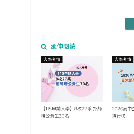
延伸閱讀
大學考情
大學考情
【115申請入學】8校27系 招師
2026高
培公費生30名
排行榜