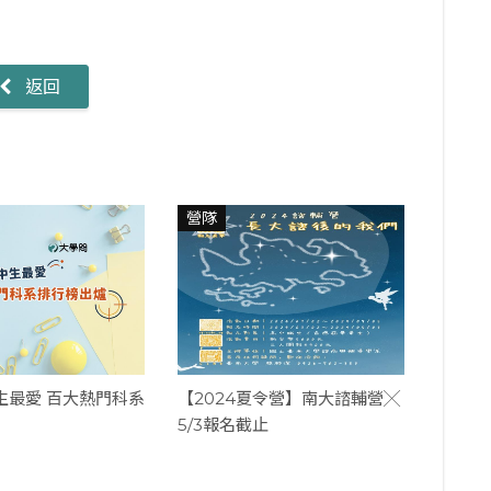
返回
營隊
中生最愛 百大熱門科系
【2024夏令營】南大諮輔營╳
5/3報名截止