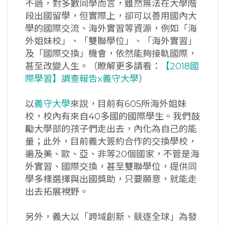
不過，對多數同學而言，雖然無法在大學階
段出國留學，但實際上，卻可以善用國內大
學的國際交流、海外實習等資源，例如「海
外姐妹校」、「雙聯學位」、「海外實習」
及「國際交換」機會，依然能夠接軌國際，
甚至改變人生。
（瞭解更多請看：
【2018國
際學習】調查報告x義守大學
）
以
義守大學
來說，目前有605所海外姐妹
校，校內有來自40多國的國際學生。我們鼓
勵大學部的孩子們走出去，內化為自己的能
量；此外，目前義大簽約合作的交換學校，
遍及美、歐、亞、非等20個國家，不管是海
外實習、國際交換，甚至雙聯學位，提供同
學多樣選擇與出國獎助，只要願意，就能走
出去拓展視野。
另外，義大以「跨域創新、競逐全球」為發