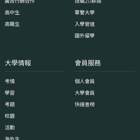
廣告行銷合作
技職20群類
高中生
軍警大學
高職生
入學管道
國外留學
大學情報
會員服務
考情
個人會員
學習
大學會員
考題
快速查榜
校園
活動
海外生