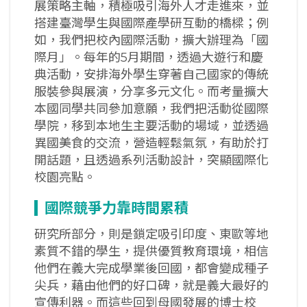
展策略主軸，積極吸引海外人才走進來，並
搭建臺灣學生與國際產學研互動的橋樑；例
如，我們把校內國際活動，擴大辦理為「國
際月」。每年的5月期間，透過大遊行和慶
典活動，安排海外學生穿著自己國家的傳統
服裝參與展演，分享多元文化。而考量擴大
本國同學共同參加意願，我們把活動從國際
學院，移到本地生主要活動的場域，並透過
異國美食的交流，營造輕鬆氣氛，有助於打
開話題，且透過系列活動設計，突顯國際化
校園亮點。
國際競爭力靠時間累積
研究所部分，則是鎖定吸引印度、東歐等地
素質不錯的學生，提供優質教育環境，相信
他們在義大完成學業後回國，都會變成種子
尖兵，藉由他們的好口碑，就是義大最好的
宣傳利器。而這些回到母國發展的博士校