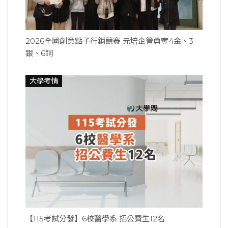
2026全國創意點子行銷競賽 元培企管勇奪4金、3
銀、6銅
大學考情
【115考試分發】6校醫學系 招公費生12名