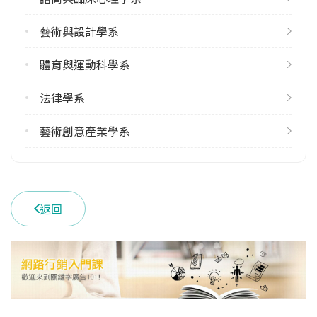
113學年度下學期
藝術與設計學系
13
體育與運動科學系
雙主修人數
113學年度下學期
法律學系
1
藝術創意產業學系
學系電話
(03)8635121
學系地址
花蓮縣壽豐鄉志學村大學路二段1號
返回