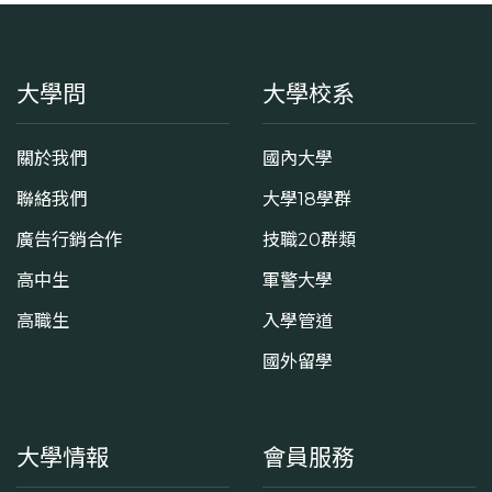
大學問
大學校系
關於我們
國內大學
聯絡我們
大學18學群
廣告行銷合作
技職20群類
高中生
軍警大學
高職生
入學管道
國外留學
大學情報
會員服務