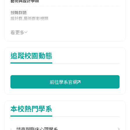
藝術與設計學類
技職群類
設計群,藝術群影視類
114年學費
看更多
16,950 元/學期
114年雜費
追蹤校園動態
10,620 元/學期
114年註冊率
92.16%
前往學系官網
校際選課人數
113學年度下學期
2
本校熱門學系
修輔系人數
113學年度上學期
26
諮商與臨床心理學系