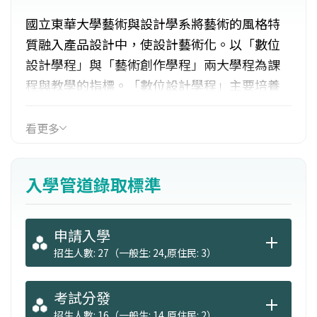
國立東華大學藝術與設計學系將藝術的風格特
質融入產品設計中，使設計藝術化。以「數位
設計學程」與「藝術創作學程」兩大學程為課
程與教學的指標。「數位設計學程」主要培養
學生在數位化時代，能運用各種媒體創作作
品，增進新的視覺經驗，研發知覺認知理論，
看更多
研究與紀錄東部藝術社群與特色藝術創作展演
現象。「藝術創作學程」則以花東地區的特殊
入學管道錄取標準
風景色彩、文化養分與生活素材，創作與都會
地區完全不同的藝術風格以及藝術寫作能力。
申請入學
招生人數: 27（一般生: 24,原住民: 3）
考試分發
招生人數: 16（一般生: 14,原住民: 2）