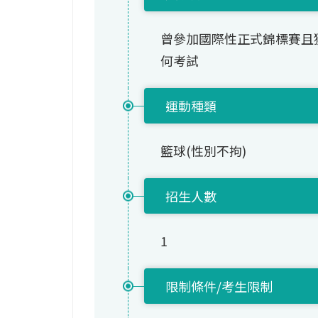
曾參加國際性正式錦標賽且
何考試
運動種類
籃球(性別不拘)
招生人數
1
限制條件/考生限制