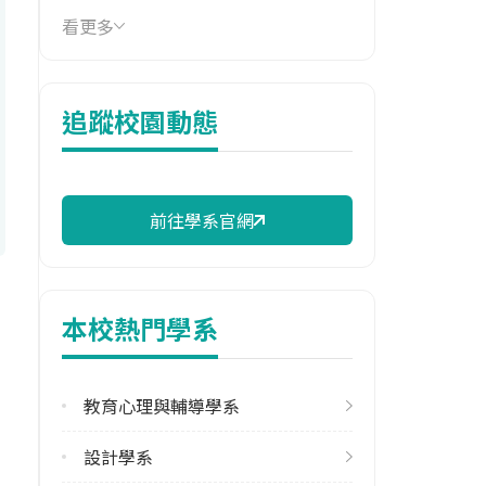
學學類
看更多
114年學費
16,850 元/學期
追蹤校園動態
114年雜費
10,530 元/學期
114年註冊率
前往學系官網
97.73%
校際選課人數
113學年度上學期
本校熱門學系
2
113學年度下學期
教育心理與輔導學系
50
設計學系
修輔系人數