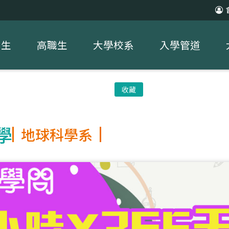
中生
高職生
大學校系
入學管道
收藏
學
地球科學系