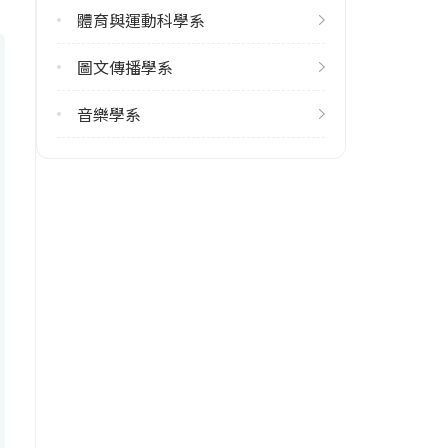
113學年度上學期
體育與運動科學系
7
113學年度下學期
圖文傳播學系
9
音樂學系
雙主修人數
113學年度上學期
10
113學年度下學期
9
學系電話
(02)77346380
學系地址
臺北市文山區汀州路四段88號