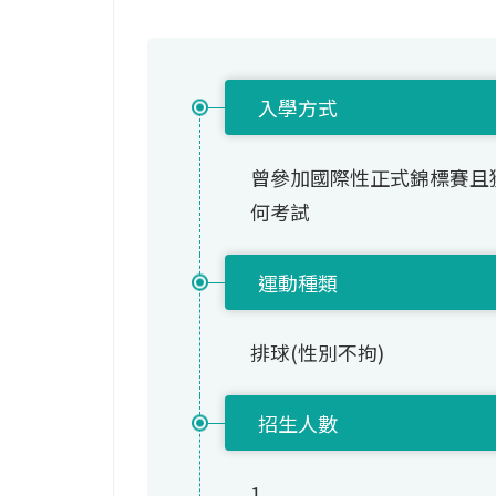
入學方式
曾參加國際性正式錦標賽且
何考試
運動種類
排球(性別不拘)
招生人數
1