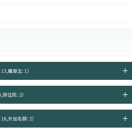
教學方式授課，期能增加學生之國際觀與國際競爭力。
13,離島生: 1）
,原住民: 2）
16,外加名額: 2）