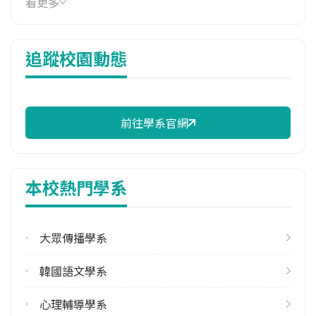
看更多
38,055 元/學期
114年雜費
追蹤校園動態
8,370 元/學期
114年註冊率
96.06%
前往學系官網
校際選課人數
113學年度下學期
1
本校熱門學系
修輔系人數
113學年度上學期
2
大眾傳播學系
113學年度下學期
韓國語文學系
2
心理輔導學系
雙主修人數