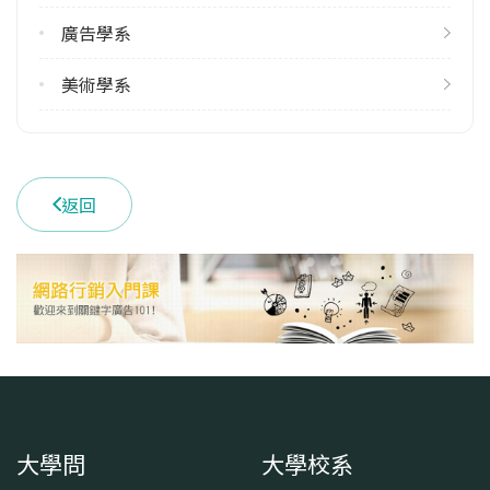
113學年度上學期
廣告學系
3
113學年度下學期
美術學系
2
學系電話
(02)28610511 #35701
返回
學系地址
臺北市士林區華岡路55號
大學問
大學校系