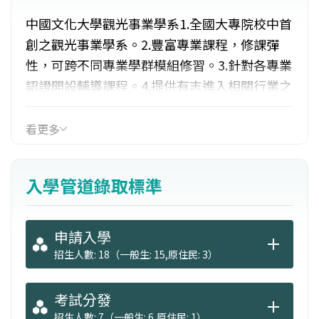
中國文化大學觀光事業學系1.全國大專院校中首
創之觀光事業學系。2.豐富專業課程，修課彈
性，可跨不同專業學群模組修習。3.針對各專業
認證開設輔導課程。4.提供有志進入相關行業之
人才一個完善的就業輔導平台，已和王品集
團、中華航空、復興航空、晶華酒店、永盛旅
看更多
行社及鳳凰旅行社等簽訂合作。5.設立實習旅行
社及實習咖啡廳提供學生實務實作機會，蓄積
入學管道錄取標準
就業競爭資本。6.傑出校友：歷屆校友在各專業
領域皆具傑出表現。
申請入學
招生人數: 18（一般生: 15,原住民: 3）
考試分發
招生人數: 7（一般生: 6,原住民: 1）