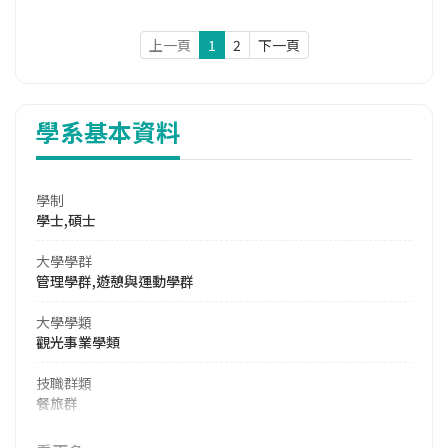
上一頁
1
2
下一頁
學系基本資料
學制
學士,碩士
大學學群
管理學群,遊憩與運動學群
大學學類
觀光事業學類
技職群類
餐旅群
114年學費