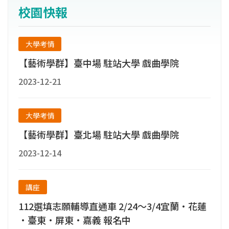
能與學術理論並重，富創作性之表演藝術人才
校園快報
為目標，期盼學生能肩負起傳承與發揚傳統表
演藝術之使命。
大學考情
【藝術學群】臺中場 駐站大學 戲曲學院
2023-12-21
大學考情
【藝術學群】臺北場 駐站大學 戲曲學院
2023-12-14
講座
112選填志願輔導直通車 2/24～3/4宜蘭•花蓮
•臺東•屏東•嘉義 報名中