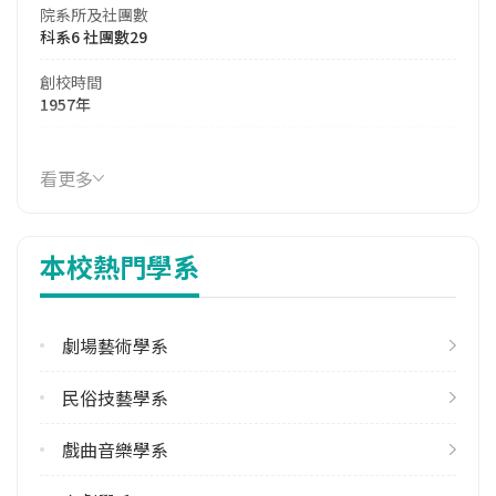
院系所及社團數
科系6 社團數29
創校時間
1957年
114年生師比
10.51
看更多
114年註冊率
76.55%
本校熱門學系
學校電話
(02)27962666
劇場藝術學系
學校地址
臺北市內湖區內湖路二段177號
民俗技藝學系
戲曲音樂學系