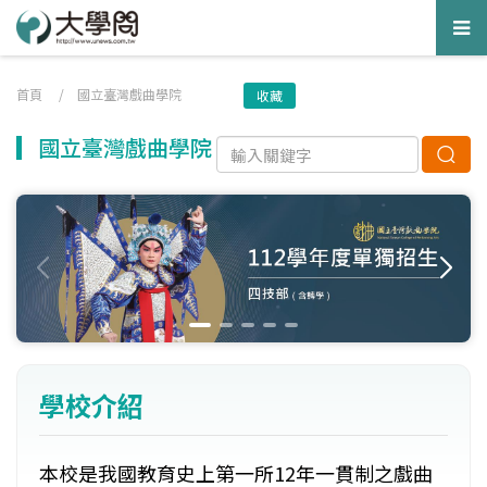
Tog
nav
首頁
/
國立臺灣戲曲學院
收藏
國立臺灣戲曲學院
學校介紹
本校是我國教育史上第一所12年一貫制之戲曲