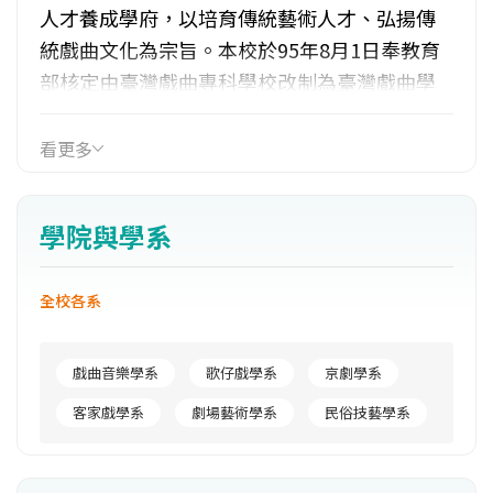
人才養成學府，以培育傳統藝術人才、弘揚傳
統戲曲文化為宗旨。本校於95年8月1日奉教育
部核定由臺灣戲曲專科學校改制為臺灣戲曲學
院，校舍分內湖與木柵兩校區，設置有京劇學
系、戲曲音樂學系、歌仔戲學系、民俗技藝學
看更多
系、劇場藝術學系、客家戲學系等6系(科)。課
程方面分一般學科、專業學科與術科。一般學
學院與學系
科依教育部規定課程訂定，專業科目國小五、
六年級課程則試分戲曲、民俗技藝二組授課，
全校各系
先實施專業基礎探索，國中以上階段正式施行
「分流分科教學」。國中階段教授專業基礎技
藝，高職階段除進一步專精所學技藝外並透過
戲曲音樂學系
歌仔戲學系
京劇學系
演出加強發展自我潛能，學院以上階段則以培
客家戲學系
劇場藝術學系
民俗技藝學系
養研究、創新、演出之專業人才為主。本校施
行全人藝術教育，以培養具人文素養、專業技