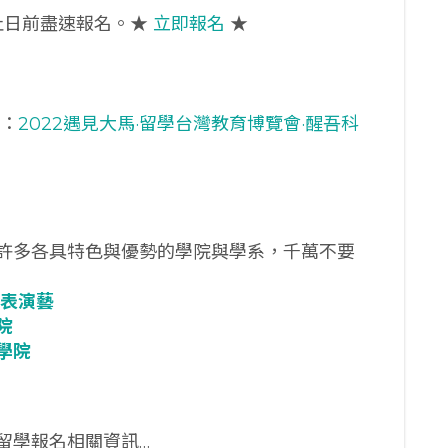
止日前盡速報名。★
立即報名
★
訊：
2022遇見大馬·留學台灣教育博覽會·醒吾科
許多各具特色與優勢的學院與學系，千萬不要
表演藝
院
學院
留學報名相關資訊…