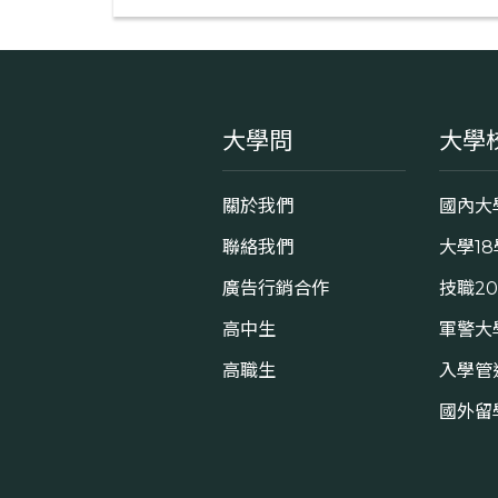
大學問
大學
關於我們
國內大
聯絡我們
大學1
廣告行銷合作
技職2
高中生
軍警大
高職生
入學管
國外留