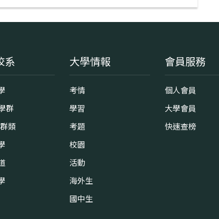
校系
大學情報
會員服務
學
考情
個人會員
8學群
學習
大學會員
0群類
考題
快速查榜
學
校園
道
活動
學
海外生
國中生