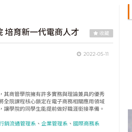
 培育新一代電商人才
收藏
2022-05-11
，其商管學院擁有許多實務與理論兼具的優秀
將全院課程核心鎖定在電子商務相關應用領域
，讓學院
的同
學生能提前做好職涯銜接準備。
行銷流通管理系
、
企業管理系
、
國際商務系