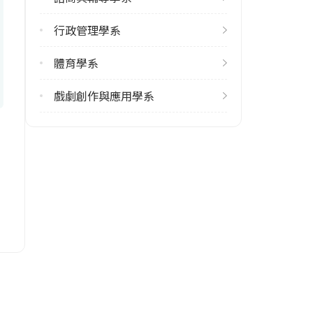
113學年度下學期
2
行政管理學系
雙主修人數
體育學系
113學年度上學期
3
戲劇創作與應用學系
113學年度下學期
2
學系電話
(06)2133111 #615
學系地址
臺南市中西區樹林街二段33號