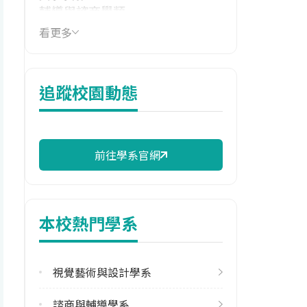
輔導與諮商學類
看更多
114年學費
15,440 元/學期
114年雜費
追蹤校園動態
6,400 元/學期
114年註冊率
100.00%
前往學系官網
校際選課人數
113學年度下學期
1
本校熱門學系
修輔系人數
113學年度上學期
視覺藝術與設計學系
2
諮商與輔導學系