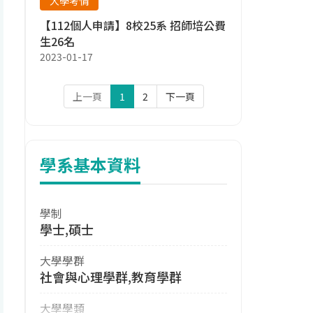
大學考情
【112個人申請】8校25系 招師培公費
生26名
2023-01-17
上一頁
1
2
下一頁
學系基本資料
學制
學士,碩士
大學學群
社會與心理學群,教育學群
大學學類