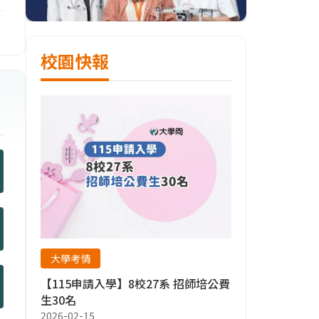
校園快報
大學考情
【115申請入學】8校27系 招師培公費
生30名
2026-02-15