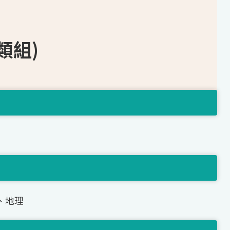
類組)
、地理