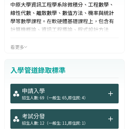
中原大學資訊工程學系除微積分、工程數學、
線性代數、離散數學、數值方法、機率與統計
學等數學課程。在軟硬體基礎課程上，包含有
計算機概論、資訊工程導論、程式設計方法
論、程式語言、系統程式、作業系統、資料庫
系統等。此外更提供網路、軟體、硬體及多媒
看更多
體四大領域選修課程供學生選擇。學生在畢業
前，可依個人興趣找尋系上專任老師進行為期
入學管道錄取標準
一年以上之專題指導課程，並透過專題展示競
賽，培養學生在專業領域之軟硬體開發、整合
與報告能力。
申請入學
招生人數: 69（一般生: 65,原住民: 4）
考試分發
招生人數: 12（一般生: 11,原住民: 1）