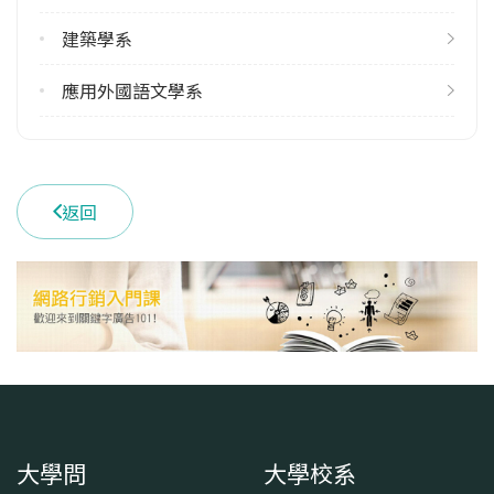
12
建築學系
雙主修人數
113學年度上學期
應用外國語文學系
1
113學年度下學期
1
返回
學系電話
(03)2654700
學系地址
桃園市中壢區中北路200號
大學問
大學校系