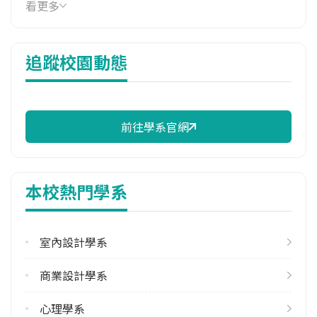
114年學費
看更多
41,380 元/學期
114年雜費
追蹤校園動態
14,170 元/學期
114年註冊率
100.00%
前往學系官網
校際選課人數
113學年度上學期
4
本校熱門學系
113學年度下學期
19
室內設計學系
修輔系人數
113學年度上學期
商業設計學系
17
113學年度下學期
心理學系