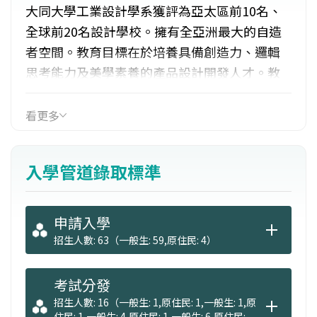
大同大學工業設計學系獲評為亞太區前10名、
全球前20名設計學校。擁有全亞洲最大的自造
者空間。教育目標在於培養具備創造力、邏輯
思考能力及美學素養的產品設計開發人才。教
育理念與特色：1.學生從實務中驗證理論，實際
體驗設計過程。2.小組分組教學及充分個別指
看更多
導。3.與業界同步之軟硬體設施，訓練學生將來
就業時應具備之基本技術能力。4.與國外多校簽
入學管道錄取標準
訂交換學生學程，並舉辦海外設計工作營隊，
拓展學生國際視野。
申請入學
招生人數: 63（一般生: 59,原住民: 4）
考試分發
招生人數: 16（一般生: 1,原住民: 1,一般生: 1,原
住民: 1,一般生: 4,原住民: 1,一般生: 6,原住民: