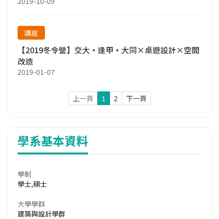
2019-10-09
講座
【2019冬令營】交大•逢甲•大同×桌遊設計×空間
改造
2019-01-07
上一頁
1
2
下一頁
學系基本資料
學制
學士,碩士
大學學群
建築與設計學群