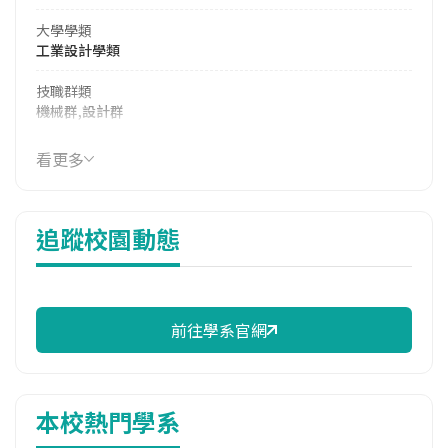
大學學類
工業設計學類
技職群類
機械群,設計群
114年學費
看更多
40,400 元/學期
114年雜費
追蹤校園動態
13,770 元/學期
114年註冊率
98.95%
前往學系官網
校際選課人數
113學年度上學期
1
本校熱門學系
113學年度下學期
11