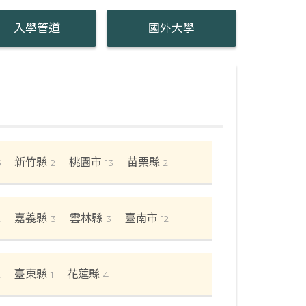
入學管道
國外大學
新竹縣
桃園市
苗栗縣
5
2
13
2
嘉義縣
雲林縣
臺南市
2
3
3
12
臺東縣
花蓮縣
2
1
4