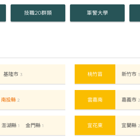
技職20群類
軍警大學
基隆市
桃竹苗
新竹市
3
南投縣
雲嘉南
嘉義市
2
澎湖縣
金門縣
宜花東
宜蘭縣
1
1