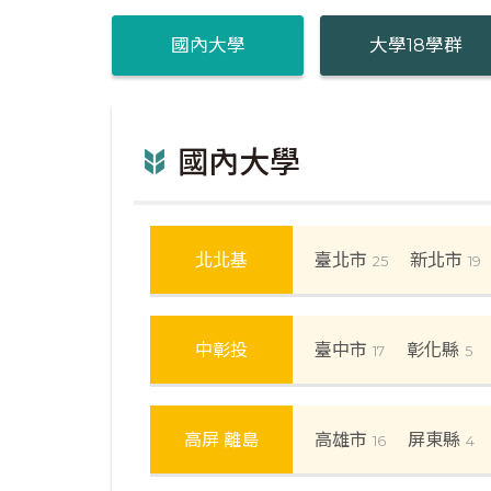
國內大學
大學18學群
國內大學
北北基
臺北市
新北市
25
19
中彰投
臺中市
彰化縣
17
5
高屏 離島
高雄市
屏東縣
16
4