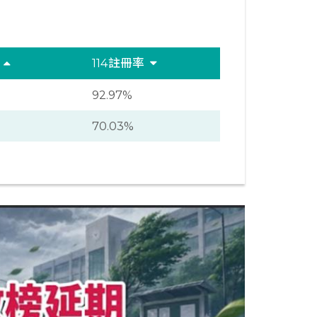
別
114註冊率
92.97%
70.03%