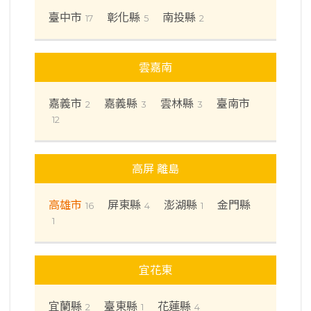
臺中市
彰化縣
南投縣
17
5
2
雲嘉南
嘉義市
嘉義縣
雲林縣
臺南市
2
3
3
12
高屏 離島
高雄市
屏東縣
澎湖縣
金門縣
16
4
1
1
宜花東
宜蘭縣
臺東縣
花蓮縣
2
1
4