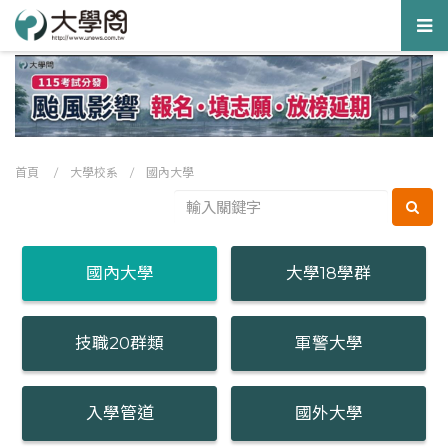
Tog
nav
首頁
/
大學校系
/
國內大學
國內大學
大學18學群
技職20群類
軍警大學
入學管道
國外大學