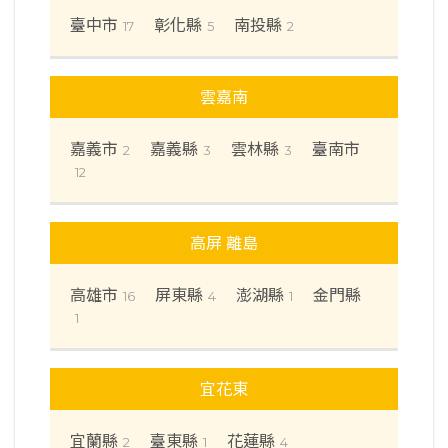
臺中市
彰化縣
南投縣
17
5
2
雲嘉南
嘉義市
嘉義縣
雲林縣
臺南市
2
3
3
12
高屏 離島
高雄市
屏東縣
澎湖縣
金門縣
16
4
1
1
宜花東
宜蘭縣
臺東縣
花蓮縣
2
1
4