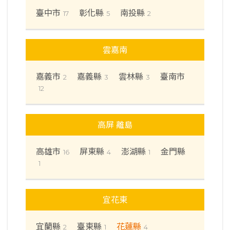
臺中市
彰化縣
南投縣
17
5
2
雲嘉南
嘉義市
嘉義縣
雲林縣
臺南市
2
3
3
12
高屏 離島
高雄市
屏東縣
澎湖縣
金門縣
16
4
1
1
宜花東
宜蘭縣
臺東縣
花蓮縣
2
1
4