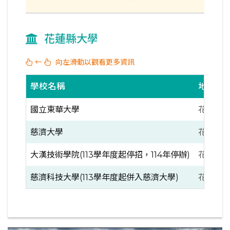
花蓮縣大學
←
向左滑動以觀看更多資訊
學校名稱
地區
國立東華大學
花蓮縣
慈濟大學
花蓮縣
大漢技術學院(113學年度起停招，114年停辦)
花蓮縣
慈濟科技大學(113學年度起併入慈濟大學)
花蓮縣