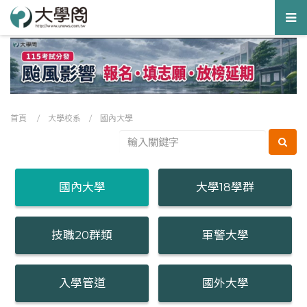
Tog
nav
首頁
/
大學校系
/
國內大學
國內大學
大學18學群
技職20群類
軍警大學
入學管道
國外大學