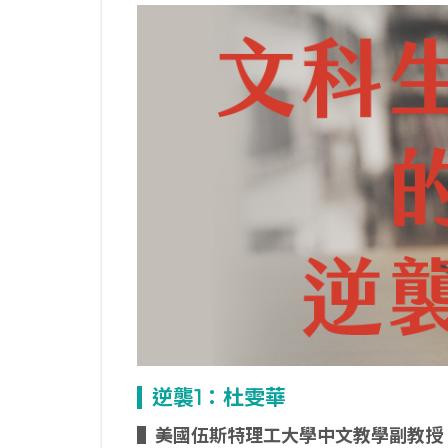
逆襲1
：杜雯華
▌
美國伍斯特理工大學中文教學副教授