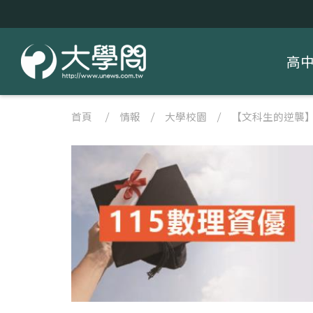
高
首頁
/
情報
/
大學校園
/
【文科生的逆襲】