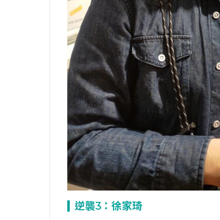
逆襲3
：徐家琦