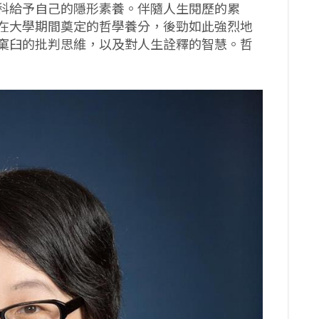
科給予自己的隱形素養。伴隨人生閱歷的累
在大學期間奠定的哲學養分，後勁如此強烈地
窠臼的批判思維，以及對人生詮釋的智慧。哲