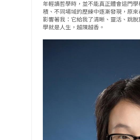
年輕讀哲學時，並不能真正體會這門學
積、不同場域的歷練中逐漸發現，原來
影響著我：它給我了清晰、靈活、跳脫
學就是人生，越陳越香。