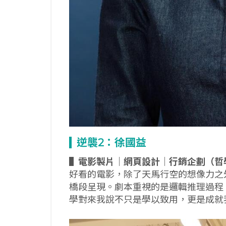
逆襲2
：徐國益
▌
電影製片｜網頁設計｜行銷企劃（哲
好看的電影，除了天馬行空的想像力之
橋段呈現。劇本重視的是邏輯推理過程
學對來我說不只是學以致用，更是成就