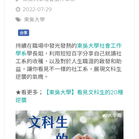
2022-07-29
東吳大學
分享
持續在職場中發光發熱的
東吳大學社會工作
學系
學長姐，利用短短百字分享自己就讀社
工系的收穫，以及對於人生職涯的啟發和助
益，讓你看見不一樣的社工系，展現文科生
逆襲的氣魄。
★看更多；
【東吳大學】看見文科生的20種
逆襲