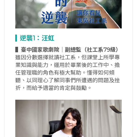
逆襲1
：汪虹
▌
臺中國家歌劇院｜副總監（社工系79
級）
雖因分數選擇就讀社工系，但課堂上所學專
業知識與能力，運用於畢業後的工作中、擔
任管理職的角色有極大幫助。懂得如何傾
聽、以同理心了解同事們所遭遇的問題及挫
折，而給予適當的肯定與鼓勵。