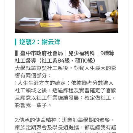
逆襲2
：謝云洋
▌
臺中市政府社會局｜兒少福利科｜9
職等
社工督導（社工系84
級、碩110
級）
大學就讀東吳社工系後，對我人生最大的影
響有兩個部分：
1.人生生涯方向的確定：依據聯考分數進入
社工領域之後，透過課程及實習確定了喜歡
且願意以社工行業繼續發展；確定做社工，
影響我一輩子。
2.傳承的使命精神：班導師每學期的聚餐、
家族定期聚會及學長姐提攜，都能讓我有疑