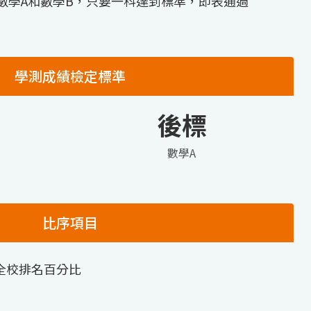
數學A和數學B，只要一科達到標準，即表通過
學測成績檢定標準
後標
數學A
比序項目
全校排名百分比