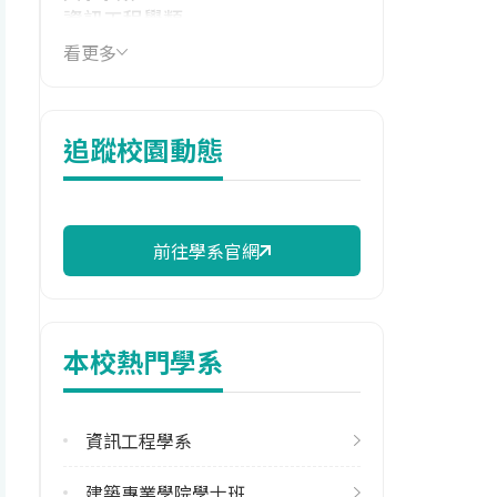
資訊工程學類
看更多
技職群類
電機與電子群資電類
114年學費
追蹤校園動態
141,370 元/學期
114年雜費
8,630 元/學期
前往學系官網
114年註冊率
59.09%
本校熱門學系
校際選課人數
113學年度上學期
46
資訊工程學系
113學年度下學期
建築專業學院學士班
41