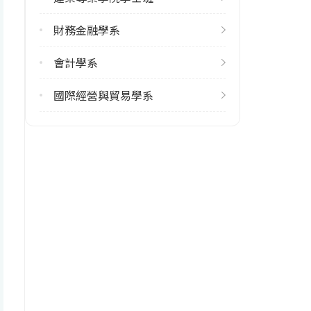
財務金融學系
雙聯學制人數
113學年度上學期
會計學系
27
113學年度下學期
國際經營與貿易學系
25
學系電話
(04)24517250#6620
學系地址
臺中市西屯區文華路100號