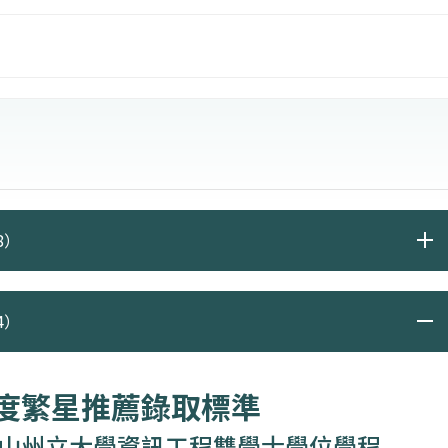
and Engineering 的 Computer Science Department
慧等最新科技之進階資訊工程相關專業知識。
學生，將獲得下列學位：
8）
4）
年度繁星推薦錄取標準
山州立大學資訊工程雙學士學位學程