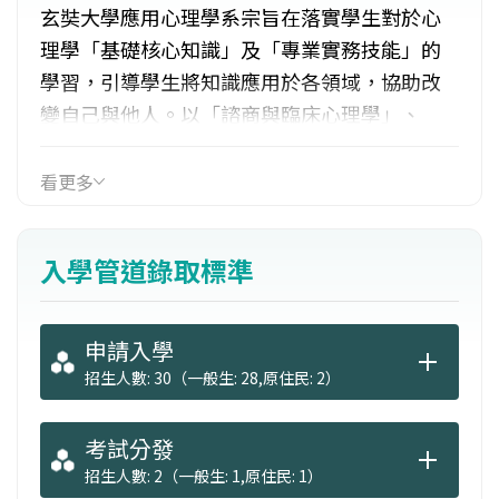
玄奘大學應用心理學系宗旨在落實學生對於心
理學「基礎核心知識」及「專業實務技能」的
學習，引導學生將知識應用於各領域，協助改
變自己與他人。以「諮商與臨床心理學」、
「工商與組織心理學」以及「刑事司法與犯罪
心理學」三個領域為發展主軸。學生畢業發展
看更多
分成三大方向：繼續進修，如就讀諮商或臨床
所、教育、工商和犯罪防治研究所；考取公職
入學管道錄取標準
如監獄官、監所管理員、觀護人、心輔員及心
測員；以及從事工商工作如人力資源管理、廣
告行銷。
申請入學
招生人數: 30（一般生: 28,原住民: 2）
考試分發
招生人數: 2（一般生: 1,原住民: 1）