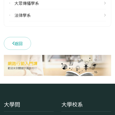
大眾傳播學系
學系電話
(03)5302255 #5520
法律學系
學系地址
新竹市香山區玄奘路48號
返回
大學問
大學校系