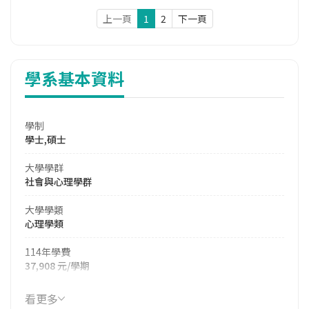
上一頁
1
2
下一頁
學系基本資料
學制
學士,碩士
大學學群
社會與心理學群
大學學類
心理學類
114年學費
37,908 元/學期
114年雜費
看更多
7,660 元/學期