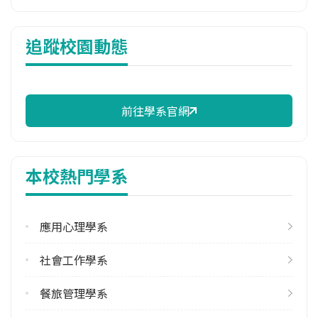
114年註冊率
追蹤校園動態
77.78%
校際選課人數
113學年度下學期
1
前往學系官網
修輔系人數
113學年度下學期
本校熱門學系
2
雙主修人數
應用心理學系
113學年度上學期
4
社會工作學系
113學年度下學期
餐旅管理學系
1