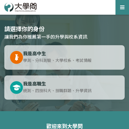
Tog
nav
請選擇你的身份
讓我們為你推薦第一手的升學與校系資訊
我是高中生
學測、分科測驗、大學校系、考試情報
我是高職生
統測、四技科大、技職群類、升學資訊
歡迎來到大學問