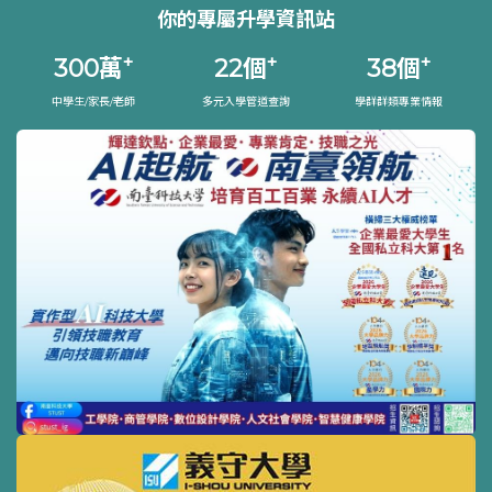
你的專屬升學資訊站
+
+
+
300
萬
22
個
38
個
中學生/家長/老師
多元入學管道查詢
學群群類專業情報